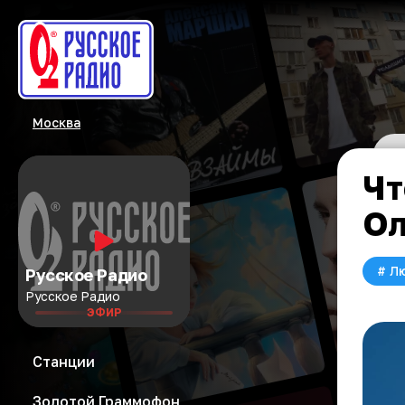
Москва
Чт
Ол
#
Л
Русское Радио
Русское Радио
ЭФИР
Станции
Золотой Граммофон