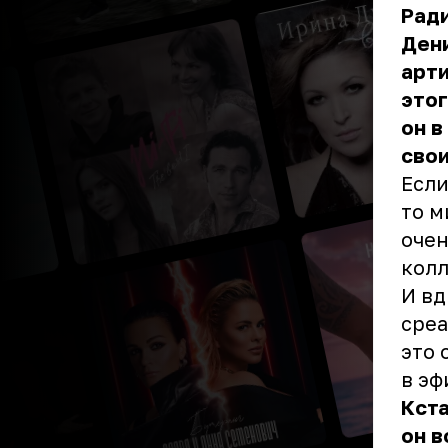
Ради
Дени
арти
этог
он в
свои
Если
то м
очен
колл
И вд
среа
это 
в эф
Кста
он в