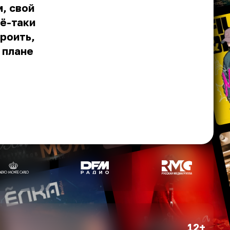
м, свой
сё-таки
роить,
 плане
12+