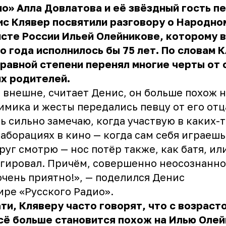
о» Алла Довлатова и её звёздный гость п
с Клявер посвятили разговору о Народно
сте России Ильей Олейникове, которому 
о года исполнилось бы 75 лет. По словам 
 равной степени перенял многие черты от 
х родителей.
 внешне, считает Денис, он больше похож н
имика и жесты передались певцу от его отца
ь сильно замечаю, когда участвую в каких-
аборациях в кино — когда сам себя играешь
руг смотрю — нос потёр также, как батя, ил
гировал. Причём, совершенно неосознанно
очень приятно!», — поделился Денис
ире «Русского Радио».
ти, Кляверу часто говорят, что с возраст
сё больше становится похож на Илью Олей