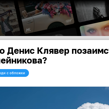
о Денис Клявер позаимс
ейникова?
юди с обложки