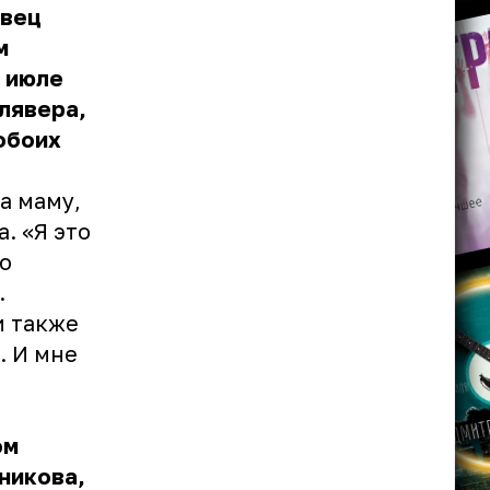
евец
м
в июле
Клявера,
обоих
а маму,
. «Я это
то
.
и также
. И мне
ом
никова,