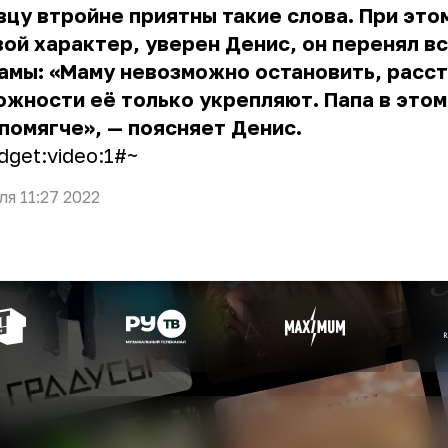
вцу втройне приятны такие слова. При это
ой характер, уверен Денис, он перенял в
амы: «Маму невозможно остановить, расст
ожности её только укрепляют. Папа в этом
помягче», — поясняет Денис.
dget:video:1#~
ля 11:27 2022