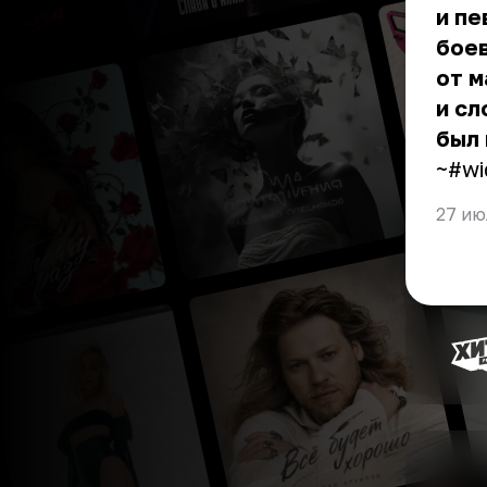
и пе
боев
от м
и сл
был 
~#wi
27 ию