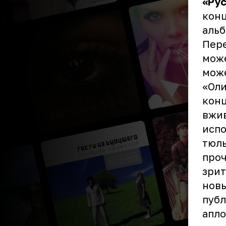
«Рус
конц
альб
Пере
може
може
«Оли
конц
вжив
испо
тюль
проч
зрит
новы
публ
апло