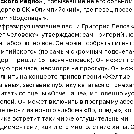
ского Радио»
, побывавшие на его сольном
ерте в СК «Олимпийский», где певец презе
ом «Водопады».
фразируя название песни Григория Лепса 
т человек?», утверждаем: сам Григорий Ле
т абсолютно все. Он может собрать гигант
мпийского» (по самым скромным подсчетам
ерт пришли 15 тысяч человек). Он может пе
ую три часа, несмотря на простуду. Он мож
лнить на концерте припев песни «Желтые
паны», заставив публику кататься от смеха;
итать со сцены «Отче наше», мгновенно «у
елей. Он может включить в программу абс
е песни из нового альбома «Водопады», ко
ика встретит такими же оглушительными
дисментами, как и его многолетние хиты. 