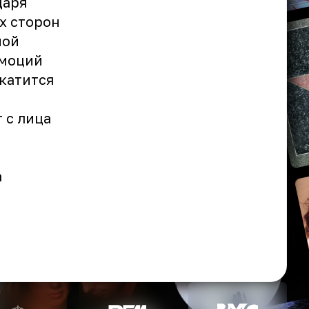
даря
х сторон
ной
эмоций
 катится
 с лица
а