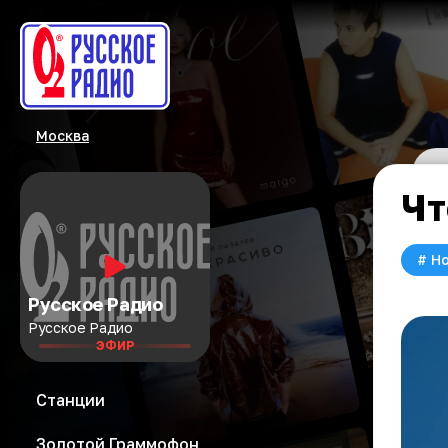
Москва
Чт
#
Но
Русское Радио
Русское Радио
ЭФИР
Станции
Золотой Граммофон