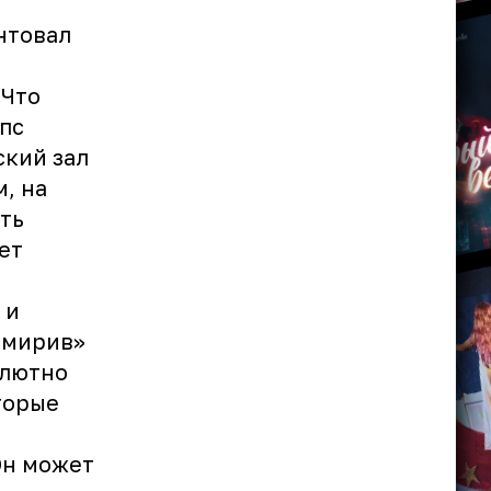
нтовал
«Что
пс
ский зал
, на
ть
ет
 и
смирив»
олютно
торые
Он может