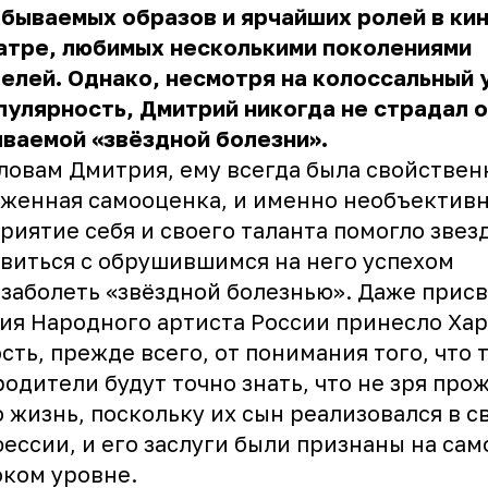
бываемых образов и ярчайших ролей в ки
атре, любимых несколькими поколениями
елей. Однако, несмотря на колоссальный 
пулярность, Дмитрий никогда не страдал о
ваемой «звёздной болезни».
ловам Дмитрия, ему всегда была свойствен
женная самооценка, и именно необъектив
риятие себя и своего таланта помогло звез
виться с обрушившимся на него успехом
 заболеть «звёздной болезнью». Даже прис
ия Народного артиста России принесло Ха
сть, прежде всего, от понимания того, что 
родители будут точно знать, что не зря про
 жизнь, поскольку их сын реализовался в с
ессии, и его заслуги были признаны на сам
ком уровне.