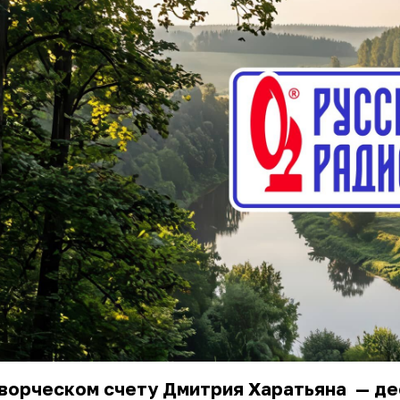
творческом счету
Дмитрия Харатьяна
— де