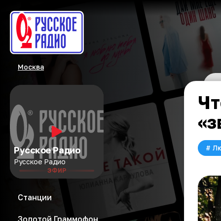
Москва
Чт
«з
#
Л
Русское Радио
Русское Радио
ЭФИР
Станции
Золотой Граммофон