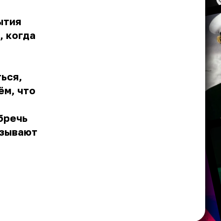
ытия
, когда
ься,
ём, что
бречь
ызывают