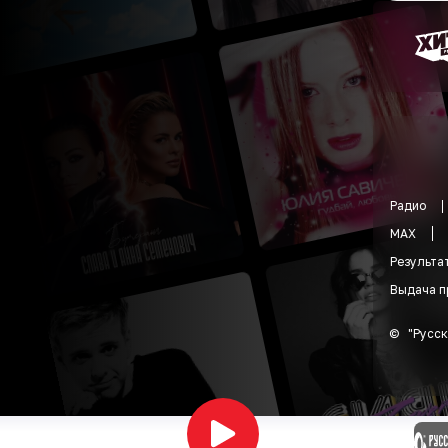
Радио
MAX
Результа
Выдача п
©
"
Русск