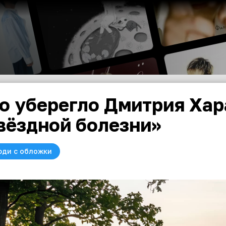
о уберегло Дмитрия Хар
вёздной болезни»
юди с обложки