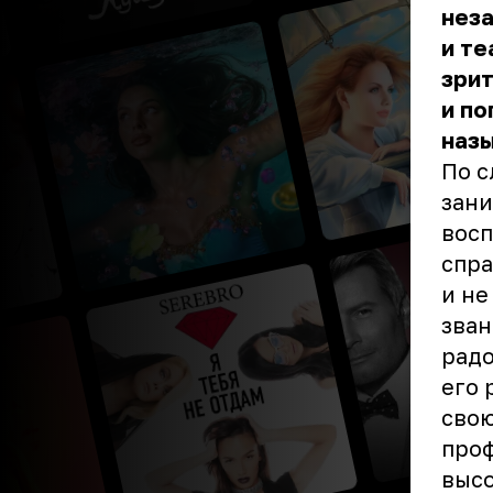
неза
и те
зрит
и по
назы
По с
зани
восп
спра
и не
зван
радо
его 
свою
проф
высо