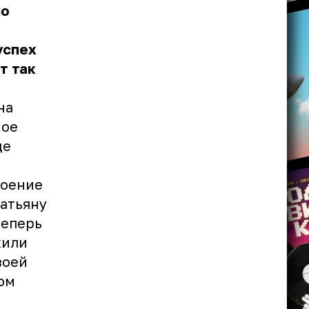
но
успех
т так
на
ное
де
воение
ратьяну
теперь
жили
воей
ом