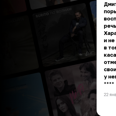
Дмит
поры
восп
речь
Хар
и не
в то
каса
отме
сво
у не
** **
22 ян