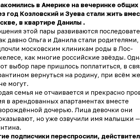
акомились в Америке на вечеринке общих
з год Козловский и Зуева стали жить вме
скве, в квартире
Данилы
.
шения этой пары развиваются последовате
ак давно Ольга и Данила стали родителями,
почли московским клиникам роды в Лос-
елесе, как многие российские звёзды. Одн
тот выбор паре пришлось поплатиться, в свя
рантином вернуться на родину, при всём ж
не могут.
дая семья не отчаивается и прекрасно про
я в арендованных апартаментах вместе
ворождённой дочерью. Лица девочки они
оказывают, но уже озвучили имя малышки —
нтина.
ие подписчики переспросили, действител