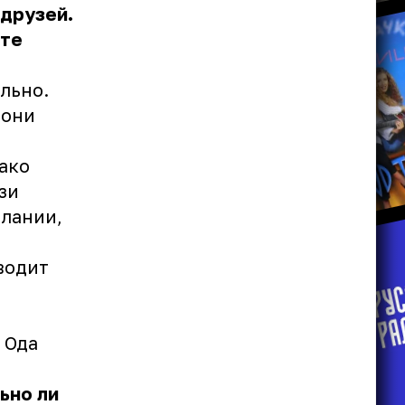
 друзей.
сте
льно.
 они
ако
зи
елании,
водит
 Ода
ьно ли