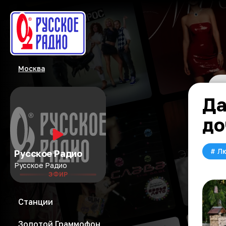
Москва
Да
до
#
Л
Русское Радио
Русское Радио
ЭФИР
Станции
Золотой Граммофон