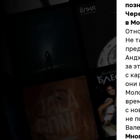
позн
Чере
в Мо
Отно
Не т
пред
Андж
за э
с ка
они 
Моло
врем
с но
не п
Вале
Мног