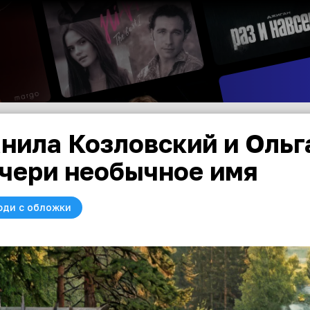
нила Козловский и Ольг
чери необычное имя
юди с обложки