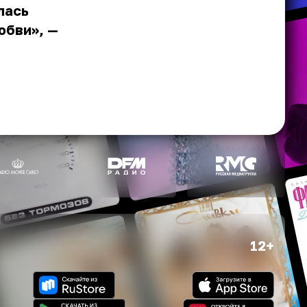
лась
юбви», —
12+