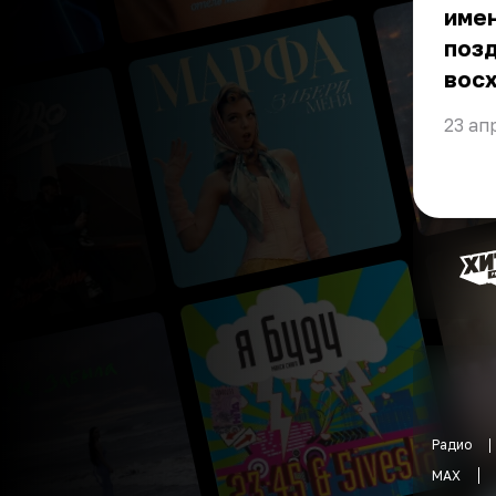
имен
позд
вос
23 ап
Радио
MAX