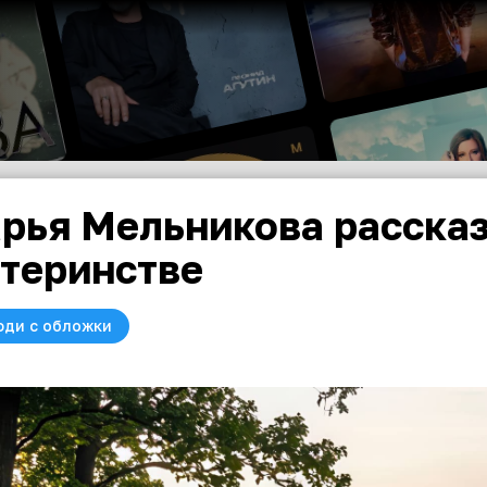
рья Мельникова рассказ
теринстве
юди с обложки