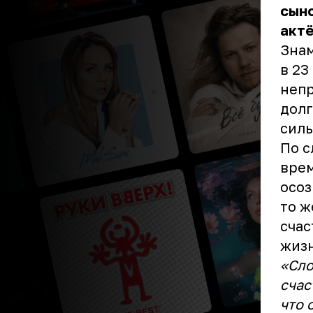
сыно
акт
Знам
в 23
непр
долг
силь
По с
врем
осоз
то ж
счас
жизн
«Сло
счас
что 