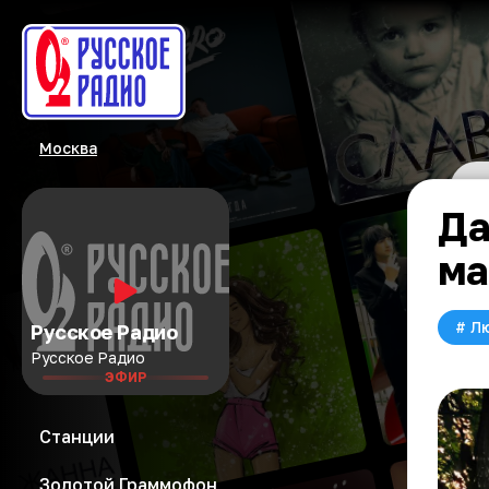
Москва
Да
ма
#
Л
Русское Радио
Русское Радио
ЭФИР
Станции
Золотой Граммофон