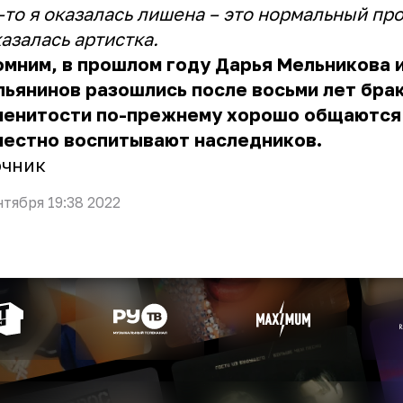
-то я оказалась лишена – это нормальный про
азалась артистка.
мним, в прошлом году Дарья Мельникова 
ьянинов разошлись после восьми лет брак
менитости по-прежнему хорошо общаются
местно воспитывают наследников.
очник
нтября 19:38 2022