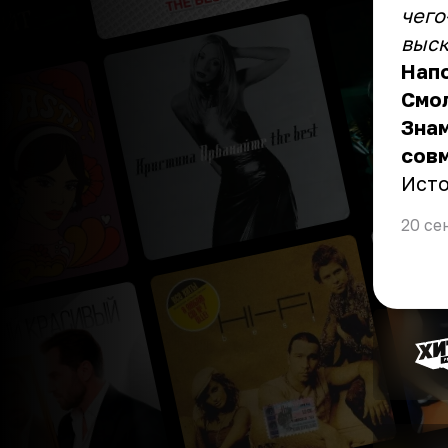
чего
выск
Напо
Смол
Зна
сов
Ист
20 се