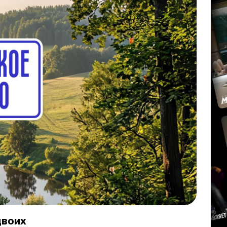
двоих