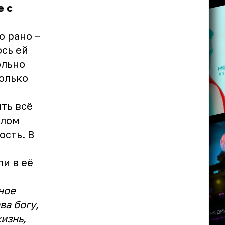
е с
о рано –
ось ей
ольно
только
ыть всё
елом
ость. В
и в её
.
ное
ва богу,
жизнь,