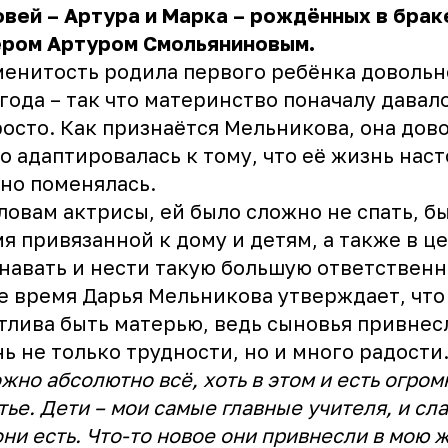
вей – Артура и Марка – рождённых в брак
ёром Артуром Смольяниновым.
енитость родила первого ребёнка довольн
 года – так что материнство поначалу давал
осто. Как признаётся Мельникова, она дов
о адаптировалась к тому, что её жизнь нас
но поменялась.
ловам актрисы, ей было сложно не спать, б
я привязанной к дому и детям, а также в ц
навать и нести такую большую ответственн
е время Дарья Мельникова утверждает, что
тлива быть матерью, ведь сыновья привнесл
ь не только трудности, но и много радости
жно абсолютно всё, хоть в этом и есть огром
тье. Дети – мои самые главные учителя, и сла
они есть. Что-то новое они привнесли в мою 