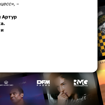
цесс», –
и Артур
а.
 и