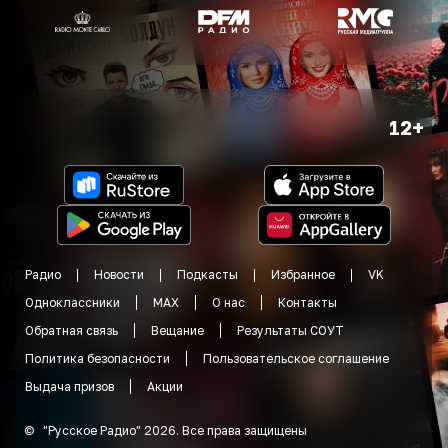
12+
Радио
Новости
Подкасты
Избранное
VK
Одноклассники
MAX
О нас
Контакты
Обратная связь
Вещание
Результаты СОУТ
Политика безопасности
Пользовательское соглашение
Выдача призов
Акции
©
"
Русское Радио
"
2026
.
Все права защищены