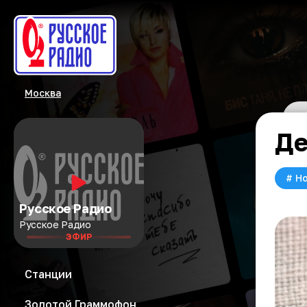
Москва
Де
#
Но
Русское Радио
Русское Радио
ЭФИР
Станции
Золотой Граммофон