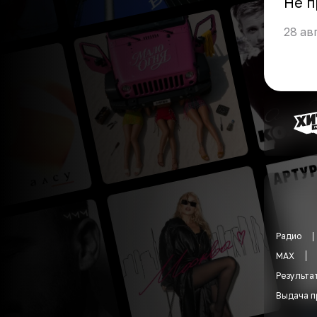
Не п
28 ав
Радио
MAX
Результа
Выдача п