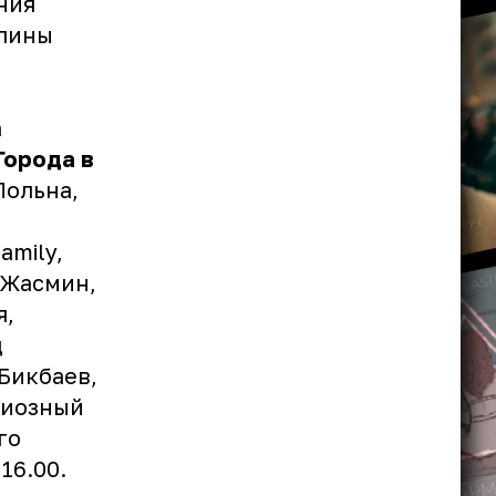
ния
олины
а
Города в
Польна,
amily,
 Жасмин,
я,
д
Бикбаев,
ндиозный
го
16.00.