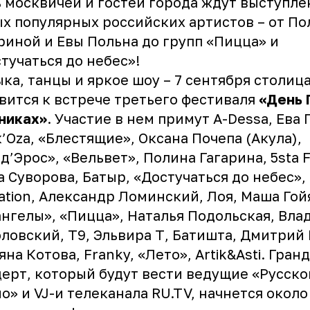
 москвичей и гостей города ждут выступле
х популярных российских артистов – от П
риной и Евы Польна до групп «Пицца» и
тучаться до небес»!
ка, танцы и яркое шоу – 7 сентября столиц
вится к встрече третьего фестиваля
«День 
никах»
. Участие в нем примут A-Dessa, Ева 
’Ozа, «Блестящие», Оксана Почепа (Акула),
д’Эрос», «Вельвет», Полина Гагарина, 5sta F
 Суворова, Батыр, «Достучаться до небес»,
ation, Александр Ломинский, Лоя, Маша Гой
нгелы», «Пицца», Наталья Подольская, Вла
ловский, Т9, Эльвира Т, Батишта, Дмитрий 
яна Котова, Franky, «Лето», Artik&Asti. Гра
ерт, который будут вести ведущие «Русско
о» и VJ-и телеканала RU.TV, начнется около 