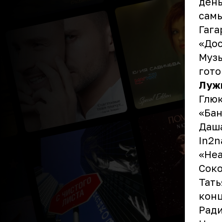
день
самы
Гага
«Дос
Музы
гото
Луж
Глюк
«Бан
Даша
In2n
«Неа
Соко
Тать
конц
Ради