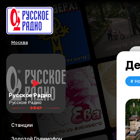
Москва
Де
#
Но
Русское Радио
Русское Радио
ЭФИР
Станции
Золотой Граммофон