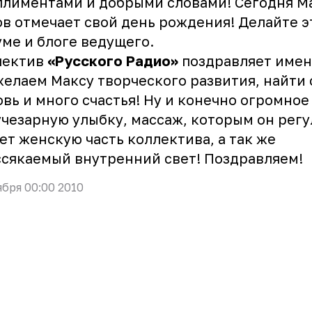
лиментами и добрыми словами! Сегодня М
в отмечает свой день рождения! Делайте э
уме
и
блоге
ведущего.
лектив
«Русского Радио»
поздравляет имен
елаем Максу творческого развития, найти
вь и много счастья! Ну и конечно огромное
учезарную улыбку, массаж, которым он рег
ет женскую часть коллектива, а так же
сякаемый внутренний свет! Поздравляем!
ября 00:00 2010