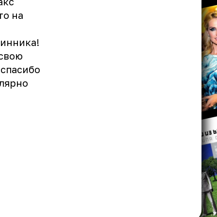
акс
то на
инника!
 свою
 спасибо
улярно