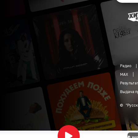
Радио
MAX
Результа
Выдача п
©
"
Русск