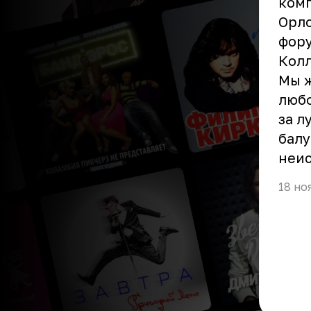
комп
Орло
фор
Кол
Мы ж
любо
за л
балу
неис
18 но