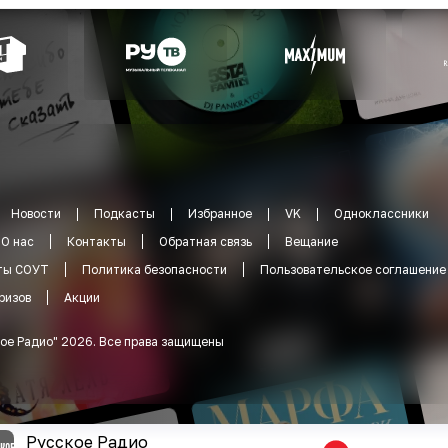
Новости
Подкасты
Избранное
VK
Одноклассники
О нас
Контакты
Обратная связь
Вещание
ты СОУТ
Политика безопасности
Пользовательское соглашение
ризов
Акции
ое Радио
"
2026
.
Все права защищены
Русское Радио