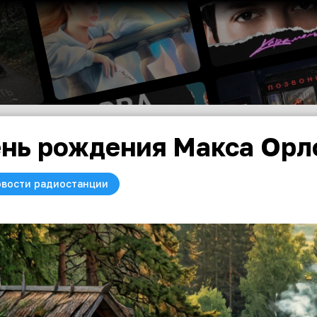
нь рождения Макса Орл
вости радиостанции