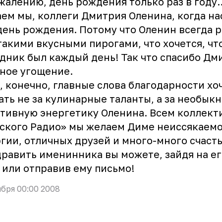
жалению, день рождения только раз в году
ем мы, коллеги Дмитрия Оленина, когда на
день рождения. Потому что Оленин всегда 
такими вкусными пирогами, что хочется, чт
дник был каждый день! Так что спасибо Дм
ное угощение.
, конечно, главные слова благодарности хо
ать не за кулинарные таланты, а за необык
тивную энергетику Оленина. Всем коллект
ского Радио» мы желаем Диме неиссякаем
гии, отличных друзей и много-много счасть
равить именинника вы можете, зайдя на ег
или отправив ему
письмо
!
ября 00:00 2008