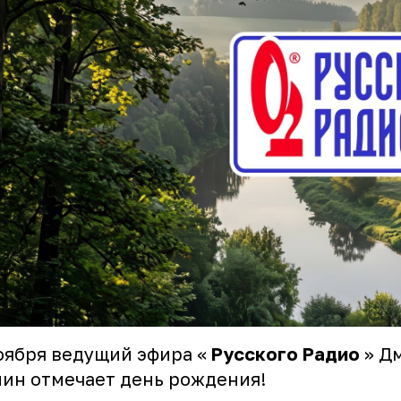
оября ведущий эфира «
Русского Радио
»
Д
нин
отмечает день рождения!