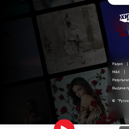
Радио
MAX
Результа
Выдача п
©
"
Русск