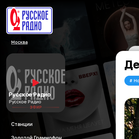
Москва
Де
#
Но
Русское Радио
Русское Радио
ЭФИР
Станции
Золотой Граммофон