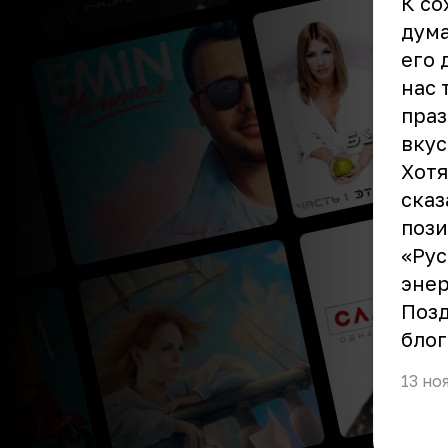
К со
дума
его 
нас 
праз
вкус
Хотя
сказ
пози
«Рус
энер
Позд
блог
13 но