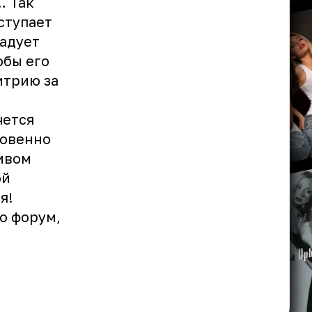
… Так
ступает
радует
обы его
итрию за
чется
новенно
ивом
ой
я!
о форум,