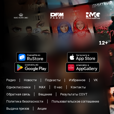
12+
Радио
Новости
Подкасты
Избранное
VK
Одноклассники
MAX
О нас
Контакты
Обратная связь
Вещание
Результаты СОУТ
Политика безопасности
Пользовательское соглашение
Выдача призов
Акции