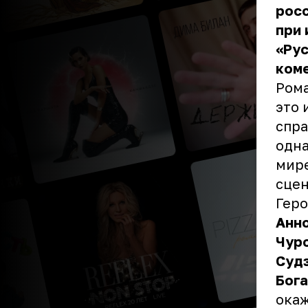
росс
при
«Рус
коме
Рома
это 
спра
одна
мире
сце
Геро
Анн
Чур
Суд
Бог
окаж