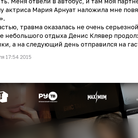
ть. Меня отвели в автобус, и там моя партн
у актриса Мария Арнуат наложила мне повя
».
астью, травма оказалась не очень серьезной
е небольшого отдыха Денис Клявер продо
ки, а на следующий день отправился на гас
ля 17:54 2015