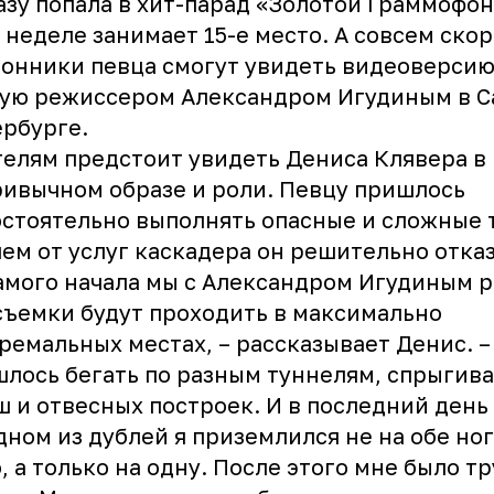
азу попала в хит-парад «
Золотой Граммофон
 неделе занимает 15-е место. А совсем ско
онники певца смогут увидеть видеоверсию
ую режиссером Александром Игудиным в С
рбурге.
елям предстоит увидеть Дениса Клявера в
ивычном образе и роли. Певцу пришлось
стоятельно выполнять опасные и сложные 
ем от услуг каскадера он решительно отказ
амого начала мы с Александром Игудиным 
съемки будут проходить в максимально
ремальных местах, – рассказывает Денис. –
лось бегать по разным туннелям, спрыгива
 и отвесных построек. И в последний день
дном из дублей я приземлился не на обе ног
, а только на одну. После этого мне было т