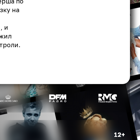
ерша по
зку на
, и
лжил
троли.
12+