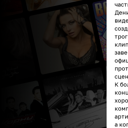
част
Дени
виде
созд
трог
клип
заве
офиц
прот
сцен
К бо
конц
хоро
комп
арти
а ко