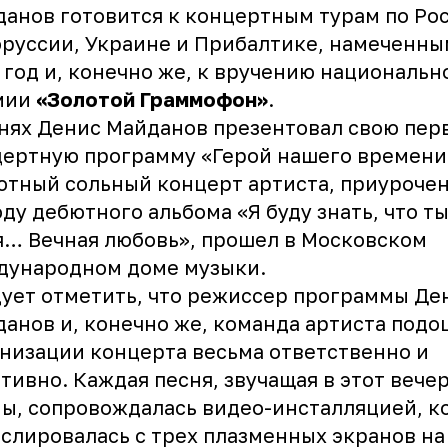
анов готовится к концертным турам по Рос
руссии, Украине и Прибалтике, намеченны
 год и, конечно же, к вручению национальн
мии
«Золотой Граммофон»
.
нях Денис Майданов презентовал свою пер
ертную программу «Герой нашего времени
тный сольный концерт артиста, приуроче
ду дебютного альбома «Я буду знать, что т
… Вечная любовь», прошел в Московском
дународном доме музыки.
ует отметить, что режиссер программы Де
анов и, конечно же, команда артиста подо
низации концерта весьма ответственно и
тивно. Каждая песня, звучащая в этот вечер
ы, сопровождалась видео-инсталляцией, к
слировалась с трех плазменных экранов на