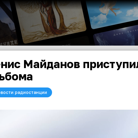
нис Майданов приступил
ьбома
вости радиостанции