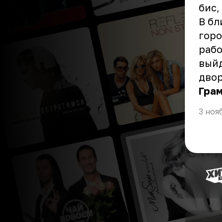
бис,
В бл
горо
рабо
выйд
дво
Гра
3 ноя