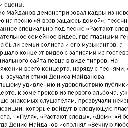
и сцены.
с Майданов демонстрировал кадры из нов
о на песню «Я возвращаюсь домой»; песочн
анное специально под песню «Растают след
ательное семейное видео, где главными г
а были семьи солиста и его музыкантов, а
ршало концерт видео с записями из гостев
иального сайта певца в виде титров. На
яжении всего концерта, наряду с песнями, 
ы звучали стихи Дениса Майданова.
льшому удивлению и удовольствию публики
ерте, кроме треков из первого альбома, уж
шо знакомых слушателям, прозвучали неи
озиции, которые войдут в следующую плас
ста, - «Пуля», «Растают следы», «Дом», «Я б
гда Денис Майданов исполнял «Вечную любо