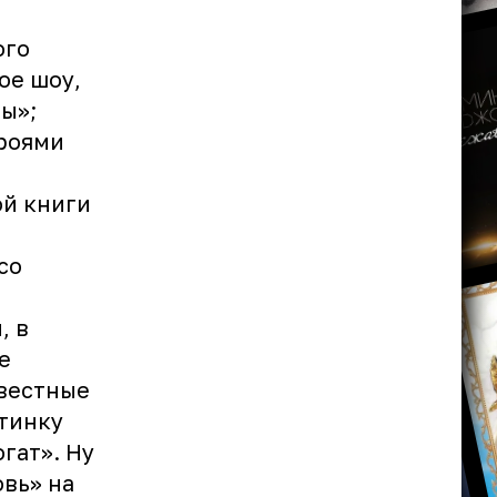
ого
ое шоу,
ы»;
ероями
ой книги
со
, в
е
звестные
тинку
огат». Ну
вь» на