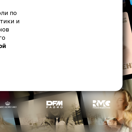
оли по
тики и
нов
го
ой