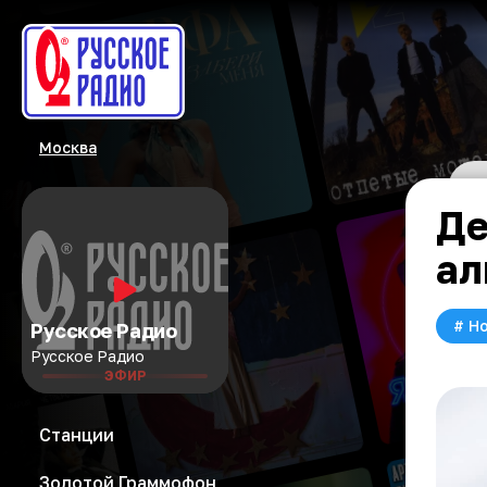
Москва
Де
ал
#
Но
Русское Радио
Русское Радио
ЭФИР
Станции
Золотой Граммофон