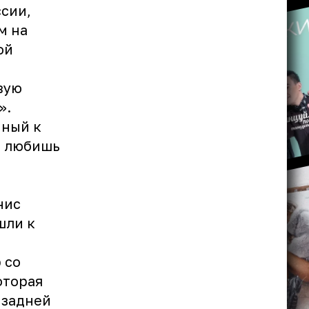
сии,
м на
ой
вую
».
нный к
ы любишь
нис
шли к
 со
оторая
 задней