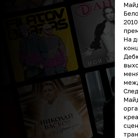
Майд
Бело
2010
пре
На д
конц
Дебю
выхо
меня
меж
След
Майд
орга
креа
сцен
тран