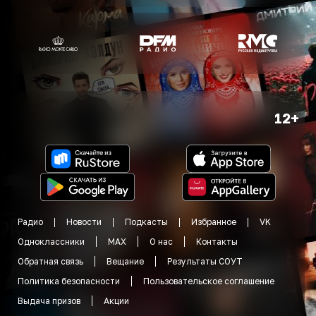
12+
Радио
Новости
Подкасты
Избранное
VK
Одноклассники
MAX
О нас
Контакты
Обратная связь
Вещание
Результаты СОУТ
Политика безопасности
Пользовательское соглашение
Выдача призов
Акции