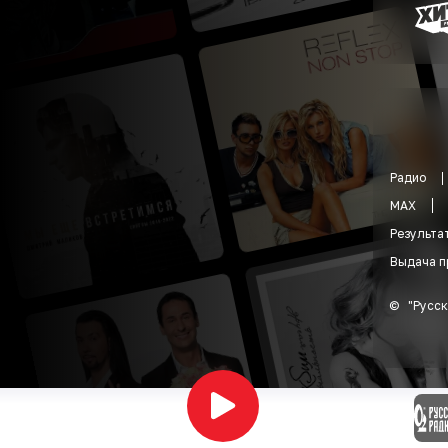
Радио
MAX
Результа
Выдача п
©
"
Русск