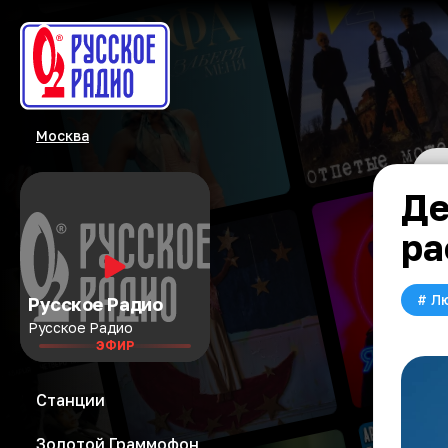
Москва
Де
ра
#
Л
Русское Радио
Русское Радио
ЭФИР
Станции
Золотой Граммофон