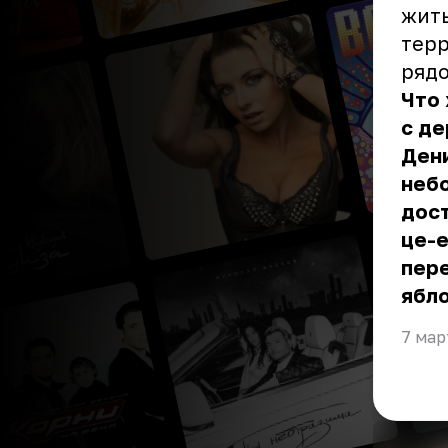
жить
терр
рядо
Что 
с де
Дени
небо
дост
це-е
пере
ябло
7 мар