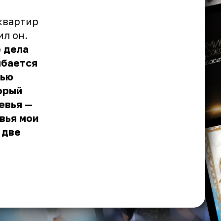
квартир
ил он.
е дела
ыбается
рью
орый
евья —
евья мои
 две