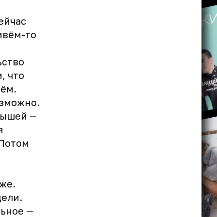
ейчас
ивём-то
ьство
, что
нём.
озможно.
рышей —
я
 Потом
 же.
дели.
льное —