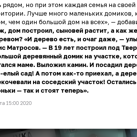
 рядом, но при этом каждая семья на своей
итории. Лучше много маленьких домиков, 
м, чем один большой дом на всех», — добав
ж, дом построил, сыновей растит, а как ж
ревом? «И дерево есть, и очаг даже, — ул
с Матросов. — В 19 лет построил под Тве
льшой деревянный домик на участке, кот
ался маме. Выложил камин. И посадил дер
-елый сад! А потом как-то приехал, а дер
кочевали на соседский участок! Остались
ньки — так и стоят теперь».
та 15:00 2020