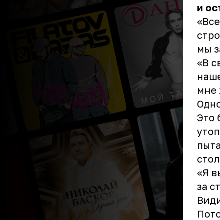
и ос
«Все
стро
мы з
«В с
наше
мне 
Одно
Это 
утоп
пыта
стол
«Я в
за с
Види
Пото