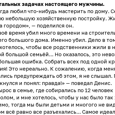
тальных задачах настоящего мужчины.
гда любил что-нибудь мастерить по дому. С
ю небольшую хозяйственную постройку. Ж
а городом», — поделился он.
воё время убил много времени на строител
го большого дома. Именно убил. Дело в том
хотелось, чтобы все родственники жили в 
й большой семьёй... Но оказалось, это нев
большая ошибка. Собрать всех под одной к
ия! Это нереально. К сожалению, когда мен
лись предупреждать об этом, я не слышал.
кнулся и понял: правда!» — поведал
Денис
.
ырос в семье, где собирались по 12 человек
толом, и мне хотелось, чтобы у нас было так
мо, тогда мы были детьми и многого не ви
м всё равно все разъехались... Самое идеа