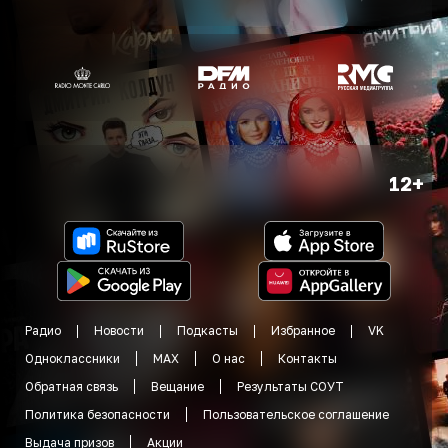
12+
Радио
Новости
Подкасты
Избранное
VK
Одноклассники
MAX
О нас
Контакты
Обратная связь
Вещание
Результаты СОУТ
Политика безопасности
Пользовательское соглашение
Выдача призов
Акции