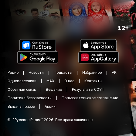
12+
Радио
Новости
Подкасты
Избранное
VK
Одноклассники
MAX
О нас
Контакты
Обратная связь
Вещание
Результаты СОУТ
Политика безопасности
Пользовательское соглашение
Выдача призов
Акции
©
"
Русское Радио
"
2026
.
Все права защищены