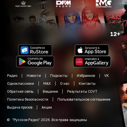
12+
Радио
Новости
Подкасты
Избранное
VK
Одноклассники
MAX
О нас
Контакты
Обратная связь
Вещание
Результаты СОУТ
Политика безопасности
Пользовательское соглашение
Выдача призов
Акции
©
"
Русское Радио
"
2026
.
Все права защищены