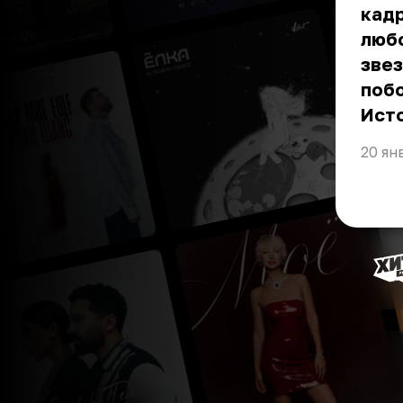
кадр
любо
зве
побо
Ист
20 ян