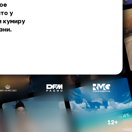
кое
то у
и кумиру
зни.
12+