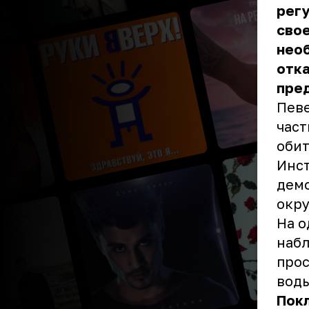
рег
свое
необ
отка
пре
Певе
част
обит
Инст
демо
окр
На о
набл
прос
воды
Пок