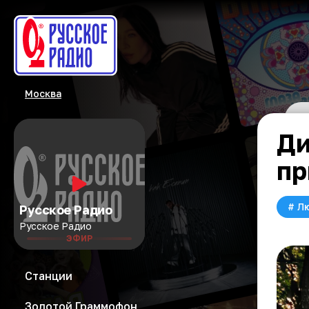
Москва
Ди
пр
#
Л
Русское Радио
Русское Радио
ЭФИР
Станции
Золотой Граммофон