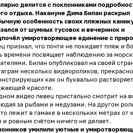
улярно делится с поклонниками подробнос
го отдыха. Накануне Дима Билан раскрыл
ычную особенность своих пляжных канику
зался от шумных тусовок и вечеринок и
дпочёл умиротворяющее единение с прир
ц признал, что почти не покидает пляж и 
ь времени посвящает наблюдению за морс
ателями. Билан опубликовал на своей стра
аграм несколько видеороликов, прекрасно
нстрирующих как он буквально растворяет
ужающей красоте.
дном видео певец пристально смотрит на в
юдая за рыбами и медузами. На другом рол
то лежит в гамаке в нескольких метрах от
 и ровным счётом ничего не делает.
лонников умилили уютные и умиротворяю