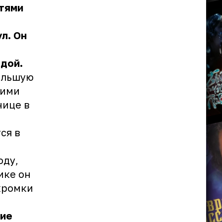
тями
л. Он
одой.
большую
кими
нице в
ся в
оду,
ике он
 кромки
щие