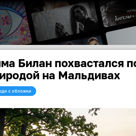
ма Билан похвастался п
иродой на Мальдивах
юди с обложки