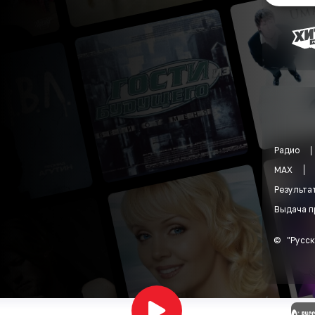
Радио
MAX
Результа
Выдача п
©
"
Русск