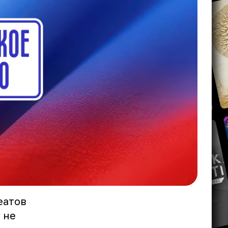
еатов
 не