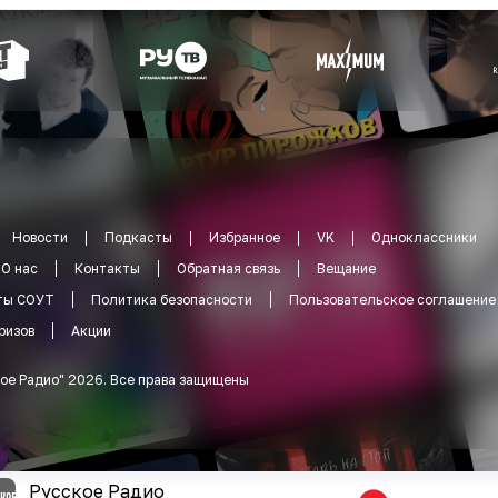
Новости
Подкасты
Избранное
VK
Одноклассники
О нас
Контакты
Обратная связь
Вещание
ты СОУТ
Политика безопасности
Пользовательское соглашение
ризов
Акции
ое Радио
"
2026
.
Все права защищены
Русское Радио