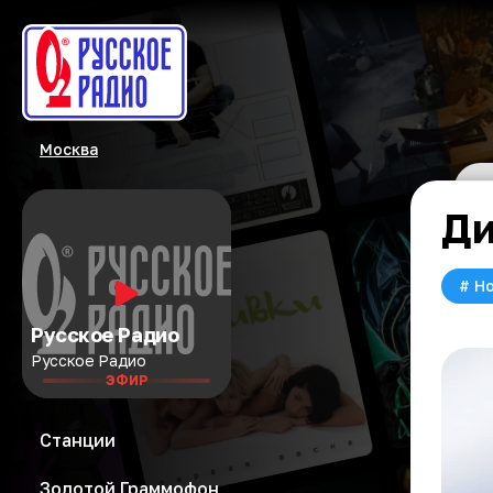
Москва
Ди
#
Но
Русское Радио
Русское Радио
ЭФИР
Станции
Золотой Граммофон