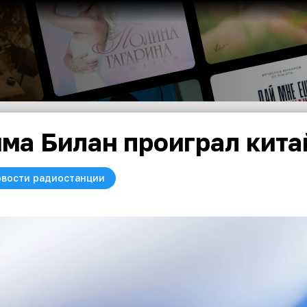
ма Билан проиграл кита
вости радиостанции