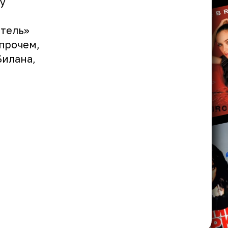
у
тель»
прочем,
Билана,