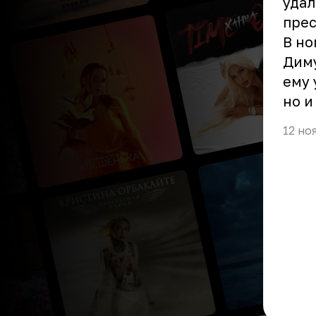
удал
прес
В н
Диму
ему 
но и
12 но