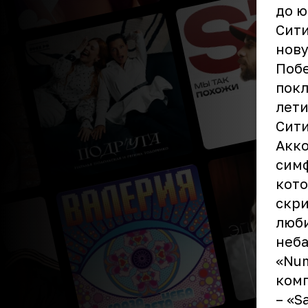
до ю
Сити
нову
Побе
покл
лети
Сити
Акко
симф
кото
скри
люби
неба
«Num
комп
– «S