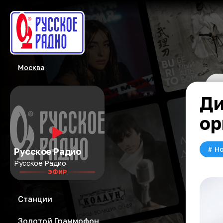
Москва
Ди
ор
#
Но
Русское Радио
Русское Радио
ЭФИР
Станции
Золотой Граммофон