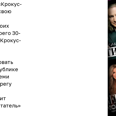
«Крокус-
свою
воих
оего 30-
«Крокус-
овать
публике
семи
регу
нит
чтатель»