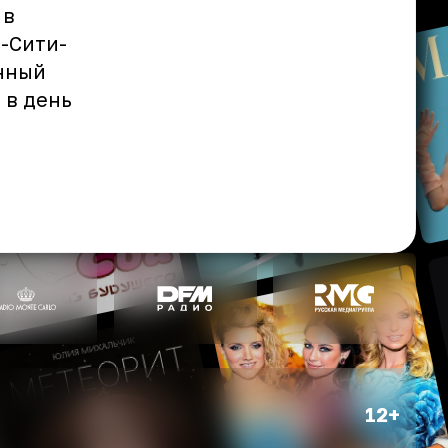
 в
с-Сити-
енный
 в день
12+