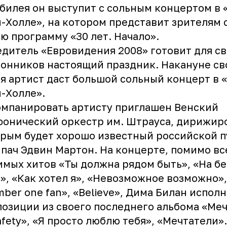
билея он выступит с сольным концертом в 
-Холле», на котором представит зрителям 
ю программу «30 лет. Начало».
дитель «Евровидения 2008» готовит для с
онников настоящий праздник. Накануне св
я артист даст большой сольный концерт в 
-Холле».
мпанировать артисту приглашен Венский
онический оркестр им. Штрауса, дирижир
рым будет хорошо известный российской 
пач Эдвин Мартон. На концерте, помимо в
мых хитов «Ты должна рядом быть», «На бе
», «Как хотел я», «Невозможное возможно»,
ber one fan», «Believe», Дима Билан испол
озиции из своего последнего альбома «Ме
afety», «Я просто люблю тебя», «Мечтатели».