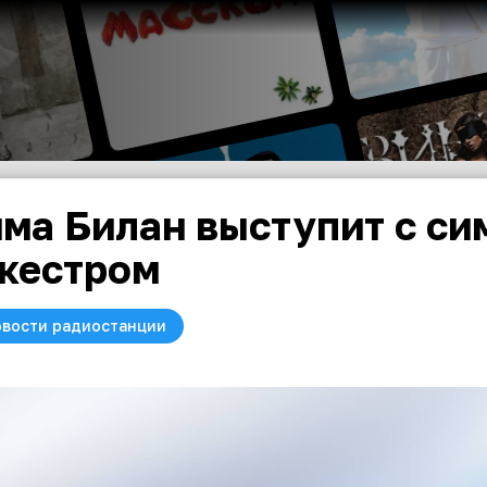
ма Билан выступит с с
кестром
вости радиостанции