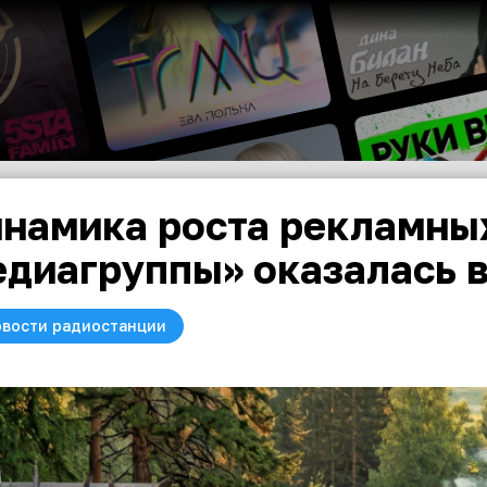
намика роста рекламны
диагруппы» оказалась 
вости радиостанции