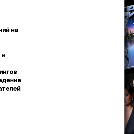
ний на
 а
ингов
падение
ателей