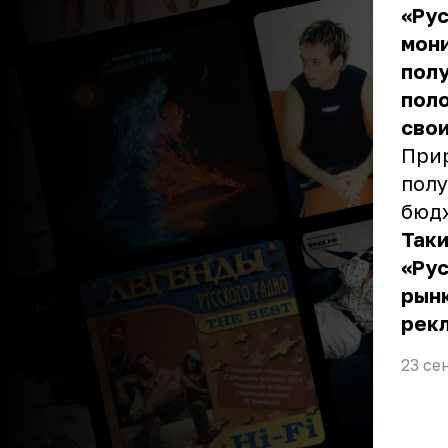
«Рус
мони
полу
пол
свои
Прир
полу
бюдж
Таки
«Ру
рынк
рек
23 се