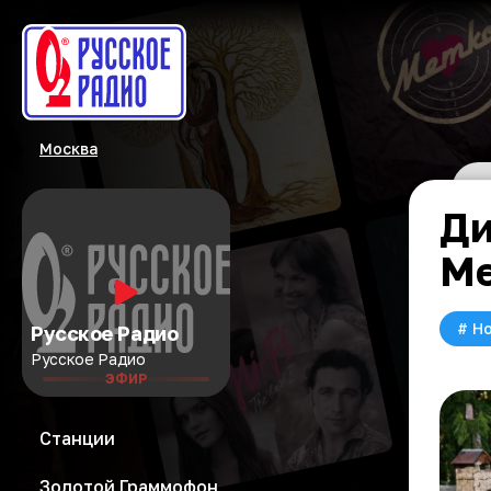
Москва
Ди
Ме
#
Но
Русское Радио
Русское Радио
ЭФИР
Станции
Золотой Граммофон