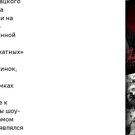
ацкого
а
и на
о
енной
рхатных»
ринок,
мках
и
е к
ы шоу-
самом
 являлся