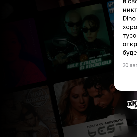
в св
никт
Dino
хоро
тусо
откр
буде
20 ав