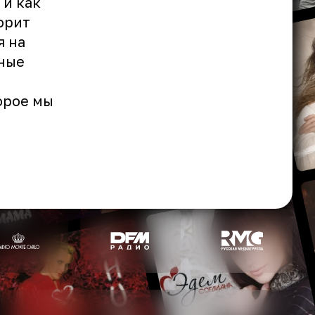
 и как
орит
я на
чные
орое мы