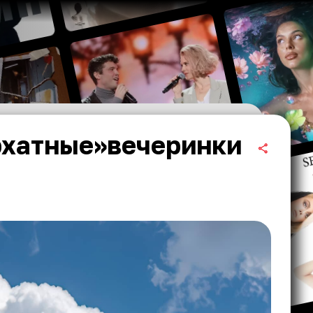
рхатные»вечеринки