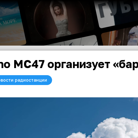
no MC47 организует «ба
вости радиостанции