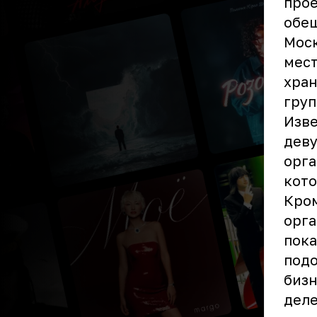
прое
обещ
Моск
мест
хран
груп
Изве
деву
орга
кото
Кром
орга
пока
подо
бизн
деле