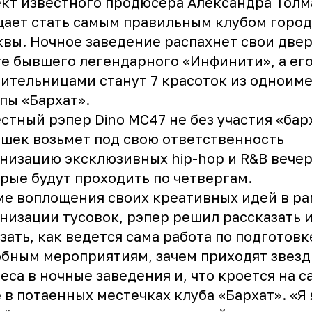
кт известного продюсера Александра Толм
ает стать самым правильным клубом город
вы. Ночное заведение распахнет свои двер
е бывшего легендарного «Инфинити», а ег
ительницами станут 7 красоток из одноим
пы «Бархат».
стный рэпер Dino MC47 не без участия «ба
шек возьмет под свою ответственность
низацию эксклюзивных hip-hop и R&B вече
рые будут проходить по четвергам.
е воплощения своих креативных идей в ра
низации тусовок, рэпер решил рассказать 
зать, как ведется сама работа по подготовк
бным мероприятиям, зачем приходят звезд
еса в ночные заведения и, что кроется на 
 в потаенных местечках клуба «Бархат». «Я