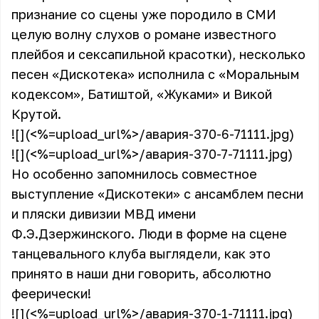
признание со сцены уже породило в СМИ
целую волну слухов о романе известного
плейбоя и сексапильной красотки), несколько
песен «Дискотека» исполнила с «Моральным
кодексом», Батиштой, «Жуками» и Викой
Крутой.
![](<%=upload_url%>/авария-370-6-71111.jpg)
![](<%=upload_url%>/авария-370-7-71111.jpg)
Но особенно запомнилось совместное
выступление «Дискотеки» с ансамблем песни
и пляски дивизии МВД имени
Ф.Э.Дзержинского. Люди в форме на сцене
танцевального клуба выглядели, как это
принято в наши дни говорить, абсолютно
феерически!
![](<%=upload_url%>/авария-370-1-71111.jpg)