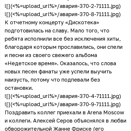
![](<%=upload_url%>/авария-370-2-71111.jpg)
![](<%=upload_url%>/авария-370-8-71111.jpg)
К отчетному концерту «Дискотека»
подготовилась на славу. Мало того, что
ребята исполнили все без исключения хиты,
благодаря которым прославились, они спели
и песни из своего свежего альбома
«Недетское время». Оказалось, что слова
новых песен фанаты уже успели выучить
наизусть, потому что подпевали без
остановки.
![](<%=upload_url%>/авария-370-4-71111.jpg)
![](<%=upload_url%>/авария-370-9-71111.jpg)
Поздравить коллег приехали в Arena Moscow
и коллеги. Алексей Серов объяснялся в любви
обворожительной Жанне Фриске (его