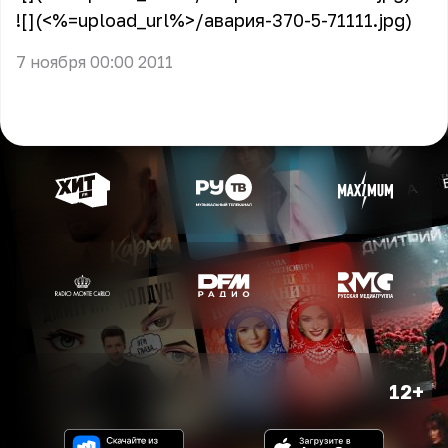
![](<%=upload_url%>/авария-370-5-71111.jpg)
7 ноября 00:00 2011
12+