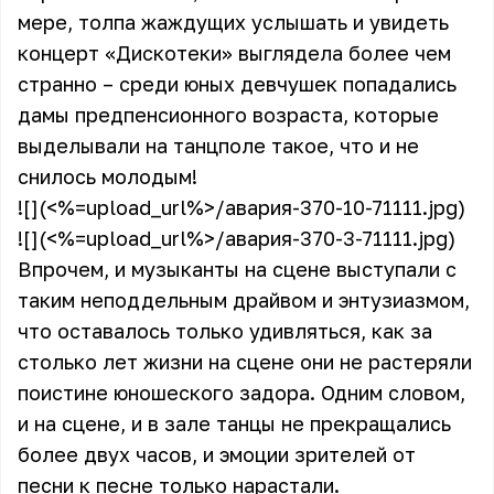
мере, толпа жаждущих услышать и увидеть
концерт «Дискотеки» выглядела более чем
странно – среди юных девчушек попадались
дамы предпенсионного возраста, которые
выделывали на танцполе такое, что и не
снилось молодым!
![](<%=upload_url%>/авария-370-10-71111.jpg)
![](<%=upload_url%>/авария-370-3-71111.jpg)
Впрочем, и музыканты на сцене выступали с
таким неподдельным драйвом и энтузиазмом,
что оставалось только удивляться, как за
столько лет жизни на сцене они не растеряли
поистине юношеского задора. Одним словом,
и на сцене, и в зале танцы не прекращались
более двух часов, и эмоции зрителей от
песни к песне только нарастали.