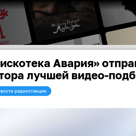
искотека Авария» отпра
тора лучшей видео-под
вости радиостанции