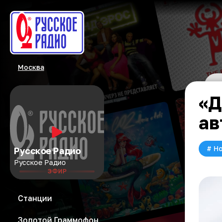
Москва
«Д
ав
#
Но
Русское Радио
Русское Радио
ЭФИР
Станции
Золотой Граммофон