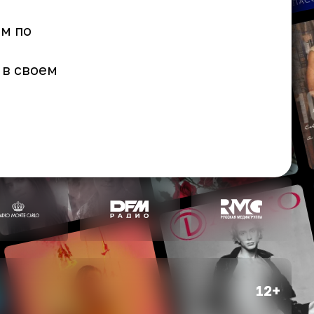
ым по
 в своем
12+