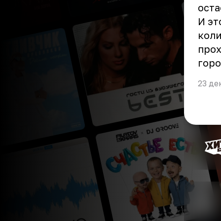
оста
И эт
коли
прох
горо
23 де