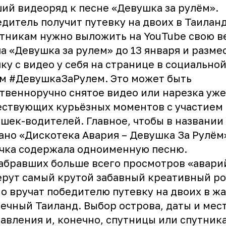
ий видеоряд к песне «Девушка за рулём».
дитель получит путевку на двоих в Таиланд
тникам нужно выложить на YouTube свою 
а «Девушка за рулем» до 13 января и разме
ку с видео у себя на странице в социальной
м ‪#‎ДевушкаЗаРулем. Это может быть
твенноручно снятое видео или нарезка уже
ствующих курьёзных моментов с участием
шек-водителей. Главное, чтобы в названии
ано «Дискотека Авария – Девушка За Рулём»
чка содержала одноименную песню.
абравших больше всего просмотров «авар
рут самый крутой забавный креативный ро
о вручат победителю путевку на двоих в ж
ечный Таиланд. Выбор острова, даты и мес
авления и, конечно, спутницы или спутник