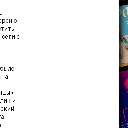
.
версию
стить
 сети с
 было
, а
ийцы»
лик и
аркий
та
а