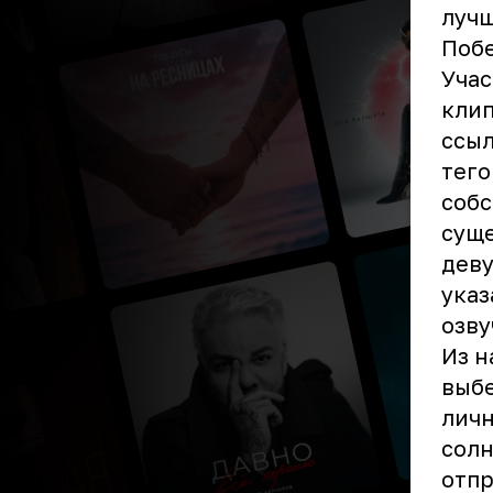
лучш
Побе
Учас
клип
ссыл
тего
собс
суще
деву
указ
озву
Из н
выбе
личн
солн
отпр