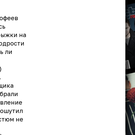
мофеев
сь
рыжки на
бодрости
ь ли
)
.
щика
обрали
ивление
пошутил
стюм не