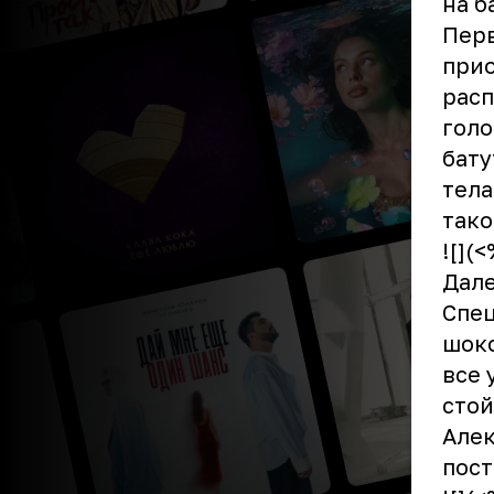
на б
Перв
прио
расп
голо
бату
тела
тако
![](
Дале
Спец
шоко
все 
стой
Алек
пост