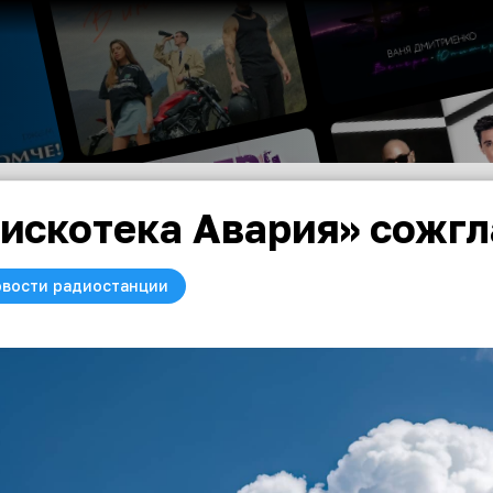
искотека Авария» сожгл
вости радиостанции