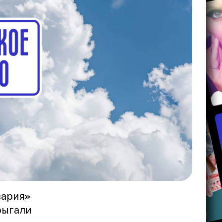
вария»
рыгали