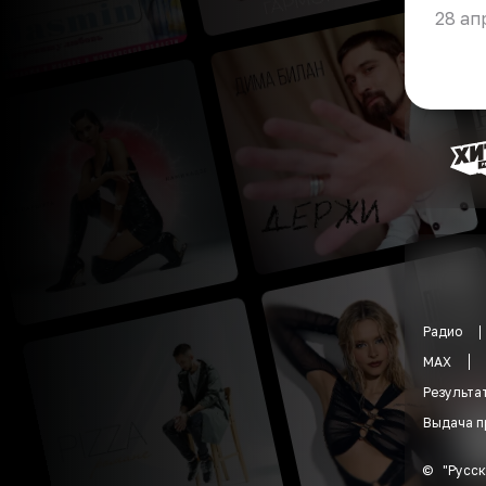
28 ап
Радио
MAX
Результа
Выдача п
©
"
Русск