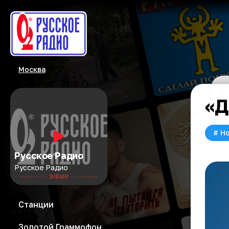
Москва
«Д
#
Но
Русское Радио
Русское Радио
ЭФИР
Станции
Золотой Граммофон