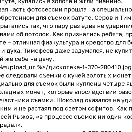
атуте, купались в золоте и жгли пианино.
ая часть фотосессии прошла на специально
бретенном для съемок батуте. Серов и Ти
рыгались так, что пару раз едва не ударили
вами об потолок. Как признались ребята, п
те – отличная физкультура и средство для 
 и духа. Тимофеев даже задумался, не купит
й же себе на дачу.
<%=upload_url%>/дискотека-1-370-280410.jpg
е следовали съемки с кучей золотых монет
иально для съемок были куплены четыре я
ладных монет, которые впоследствии раз
участники съемки. Шоколад оказался на уд
ким и не растаял под светом софитов. Как 
сей Рыжов, «в процессе съемок ни один ко
радал».