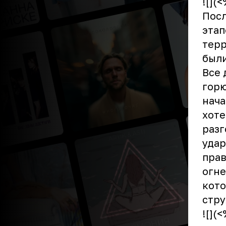
![](
Пос
этап
терр
были
Все 
горю
нача
хоте
разг
удар
прав
огне
кото
стру
![](