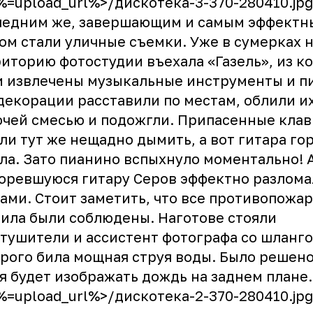
<%=upload_url%>/дискотека-3-370-280410.jpg
ледним же, завершающим и самым эффектн
ом стали уличные съемки. Уже в сумерках 
иторию фотостудии въехала «Газель», из к
 извлечены музыкальные инструменты и п
декорации расставили по местам, облили и
чей смесью и подожгли. Припасенные кла
ли тут же нещадно дымить, а вот гитара го
ла. Зато пианино вспыхнуло моментально! 
оревшуюся гитару Серов эффектно разлома
ами. Стоит заметить, что все противопожа
ила были соблюдены. Наготове стояли
тушители и ассистент фотографа со шланго
рого била мощная струя воды. Было решено,
я будет изображать дождь на заднем плане.
<%=upload_url%>/дискотека-2-370-280410.jpg