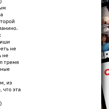
)
ым
на
оторой
ианино.
х
виши
реть не
А не
л тремя
рные
м, из
 что эта
)