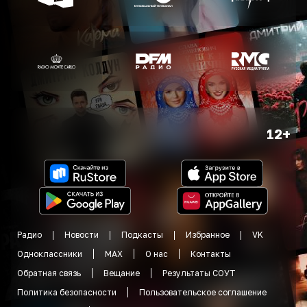
12+
Радио
Новости
Подкасты
Избранное
VK
Одноклассники
MAX
О нас
Контакты
Обратная связь
Вещание
Результаты СОУТ
Политика безопасности
Пользовательское соглашение