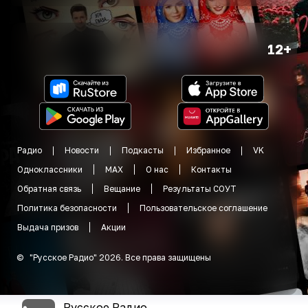
12+
Радио
Новости
Подкасты
Избранное
VK
Одноклассники
MAX
О нас
Контакты
Обратная связь
Вещание
Результаты СОУТ
Политика безопасности
Пользовательское соглашение
Выдача призов
Акции
©
"
Русское Радио
"
2026
.
Все права защищены
Русское Радио