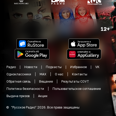
12+
Радио
Новости
Подкасты
Избранное
VK
Одноклассники
MAX
О нас
Контакты
Обратная связь
Вещание
Результаты СОУТ
Политика безопасности
Пользовательское соглашение
Выдача призов
Акции
©
"
Русское Радио
"
2026
.
Все права защищены