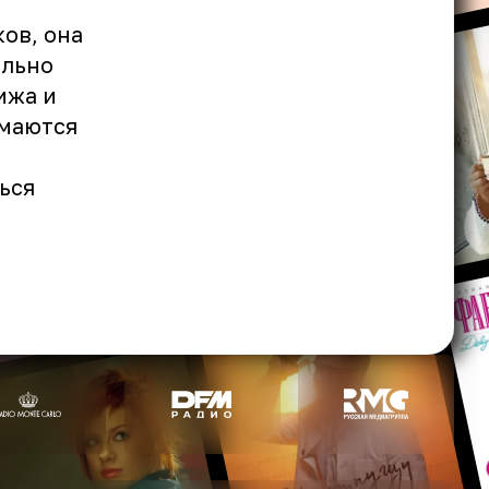
ков, она
ально
ижа и
имаются
ься