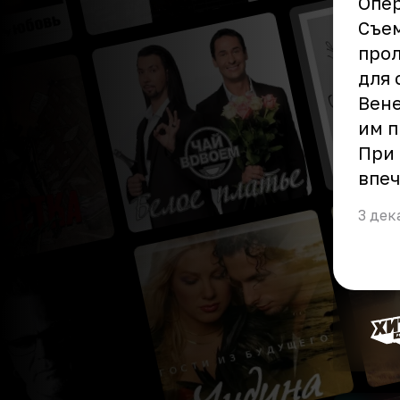
Опер
Съем
прол
для 
Вене
им п
При 
впеч
3 дек