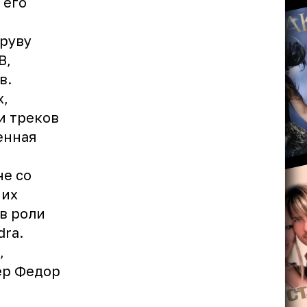
 его
Груву
B,
в.
х,
и треков
енная
не со
них
 в роли
dra.
,
ер Федор