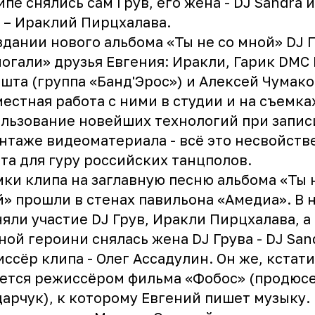
ипе снялись сам Грув, его жена - DJ Sandra и
 – Ираклий Пирцхалава.
здании нового альбома «Ты не со мной» DJ 
огали» друзья Евгения: Иракли, Гарик DMC 
шта (группа «Банд'Эрос») и Алексей Чумако
естная работа с ними в студии и на съемка
льзование новейших технологий при запис
нтаже видеоматериала - всё это несвойств
та для гуру российских танцполов.
ки клипа на заглавную песню альбома «Ты 
» прошли в стенах павильона «Амедиа». В 
яли участие DJ Грув, Иракли Пирцхалава, а
ной героини снялась жена DJ Грува - DJ San
ссёр клипа - Олег Ассадулин. Он же, кстати
ется режиссёром фильма «Фобос» (продюс
арчук), к которому Евгений пишет музыку.