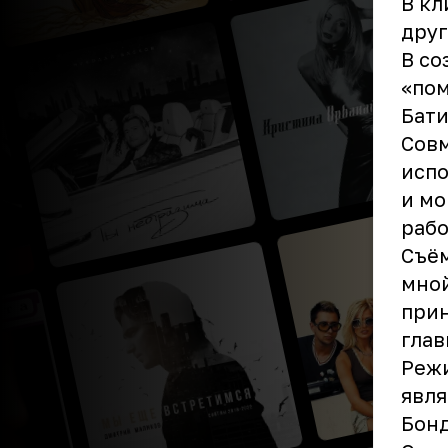
В кл
друг
В со
«пом
Бати
Совм
испо
и мо
рабо
Съём
мной
прин
глав
Режи
явля
Бонд