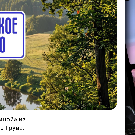
мной» из
J Грува.