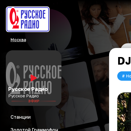
Москва
DJ
#
Но
Русское Радио
Русское Радио
ЭФИР
Станции
Золотой Граммофон