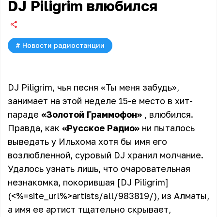
DJ Piligrim влюбился
#
Новости радиостанции
DJ Piligrim, чья песня «Ты меня забудь»,
занимает на этой неделе 15-е место в хит-
параде
«Золотой Граммофон»
, влюбился.
Правда, как
«Русское Радио»
ни пыталось
выведать у Ильхома хотя бы имя его
возлюбленной, суровый DJ хранил молчание.
Удалось узнать лишь, что очаровательная
незнакомка, покорившая [DJ Piligrim]
(<%=site_url%>artists/all/983819/), из Алматы,
а имя ее артист тщательно скрывает,