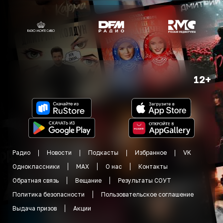
12+
Радио
Новости
Подкасты
Избранное
VK
Одноклассники
MAX
О нас
Контакты
Обратная связь
Вещание
Результаты СОУТ
Политика безопасности
Пользовательское соглашение
Выдача призов
Акции