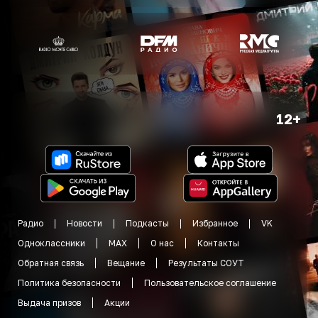
12+
Радио
Новости
Подкасты
Избранное
VK
Одноклассники
MAX
О нас
Контакты
Обратная связь
Вещание
Результаты СОУТ
Политика безопасности
Пользовательское соглашение
Выдача призов
Акции