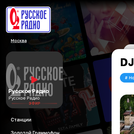
Москва
DJ
#
Но
Русское Радио
Русское Радио
ЭФИР
Станции
Золотой Граммофон