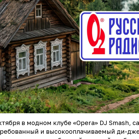
ктября в модном клубе «Opera»
DJ Smash
, 
требованный и высокооплачиваемый ди-дж