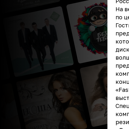
Росс
На в
по ц
Гост
пред
кото
диск
волш
пред
комп
конц
«Fas
выст
Спец
комп
рези