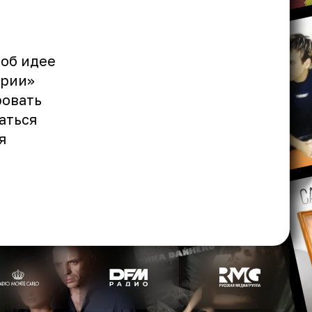
 об идее
арии»
ровать
аться
я