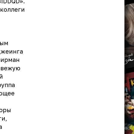
«IDDQD».
 коллеги
вым
джеинга
Ширман
 свежую
й
руппа
ующее
торы
ти,
а