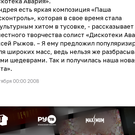
котека Авария»
.
ндрея есть яркая композиция «Паша
контроль», которая в свое время стала
ультурным хитом в тусовке, - рассказывает
естного творчества солист «Дискотеки Ав
сей Рыжов. – Я ему предложил популяризи
ля широких масс, ведь нельзя же разбрасыв
ми шедеврами. Так и получилась наша нова
та».
тября 00:00 2008