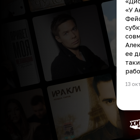
«Дис
«У А
Фейс
субк
совм
Алек
ее д
таки
рабо
13 ок