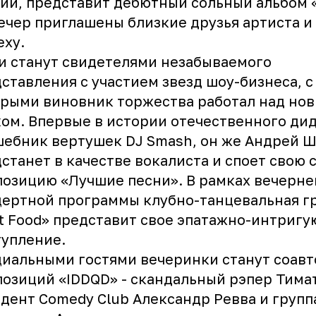
ии, представит дебютный сольный альбом 
ечер приглашены близкие друзья артиста и
еху.
и станут свидетелями незабываемого
ставления с участием звезд шоу-бизнеса, с
рыми виновник торжества работал над но
ом. Впервые в истории отечественного ди
ебник вертушек DJ Smash, он же Андрей 
станет в качестве вокалиста и споет свою
озицию «Лучшие песни». В рамках вечерне
ертной программы клубно-танцевальная г
t Food» представит свое эпатажно-интриг
упление.
иальными гостями вечеринки станут соав
озиций «IDDQD» - скандальный рэпер Тима
дент Comedy Club Александр Ревва и групп