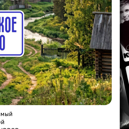
самый
ей