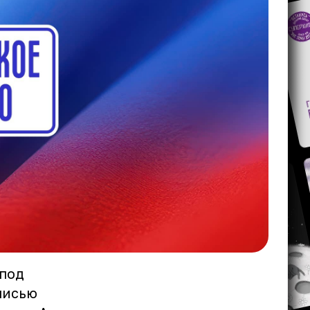
 под
писью