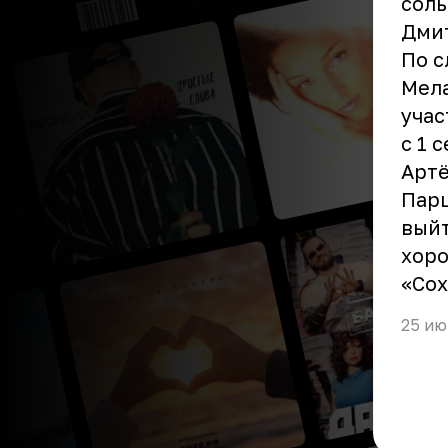
соль
Дмит
По с
Мела
учас
с 1 
Артё
Парш
выйт
хоро
«Сох
25 ию