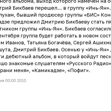
ного альбома, выход которого намечен на о
рий Бикбаев перешел… в группу «Инь-Ян».
лухам, бывший продюсер группы «БИС» Ко
дзе предложил Дмитрию Бикбаеву стать п
тником группы «Инь-Ян». Бикбаев согласилс
сентября группа будет работать в новом сост
м Иванов, Татьяна Богачёва, Сергей Ашихм
ута, Дмитрий Бикбаев. Осенью у «Инь-Ян»
и дебютный альбом, в который войдут песн
шо знакомые слушателям «Русского Радио»
рани меня», «Камикадзе», «Пофиг».
ня 00:00 2010