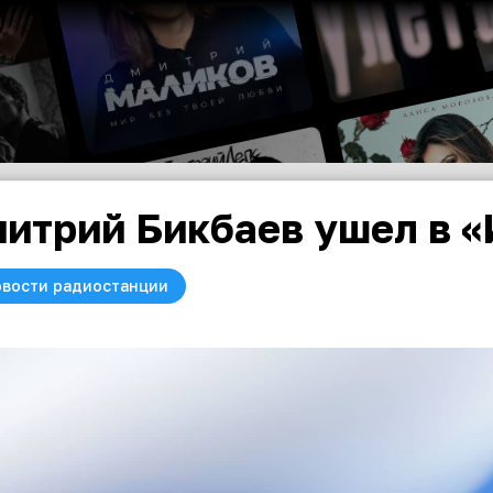
итрий Бикбаев ушел в «
вости радиостанции