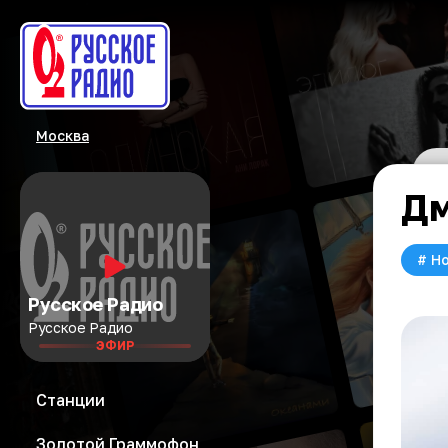
Москва
Дм
#
Но
Русское Радио
Русское Радио
ЭФИР
Станции
Золотой Граммофон