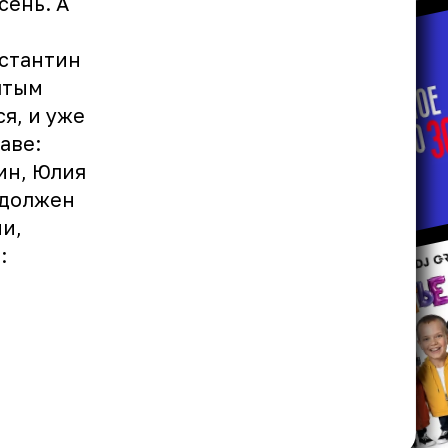
сень. А
нстантин
ятым
я, и уже
аве:
ин, Юлия
 должен
и,
: