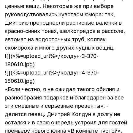
ценные вещи. Некоторые же при выборе
руководствовались чувством юмора: так,
Дмитрию преподнесли расписные валенки в
красно-синих тонах, шелкопрядов в рассоле,
автомат из водосточных труб, колпак
скомороха и много других чудных вещиц.
![](<%=upload_url%>/колдун-3-370-
180610.jpg)
![](<%=upload_url%>/колдун-4-370-
180610.jpg)
«Если честно, я не ожидал такого обилия и
разнообразия подарков и благодарен за все
эти смешные и серьезные презенты», -
делится певец. Дмитрий Колдун в долгу не
остался и в свою очередь устроил для гостей
премьеру нового клипа «В комнате пустой»,