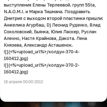
выступления Елены Терлеевой. групп 5Sta,
N.A.O.M.I. и Марка Тишмана. Поздравить
Дмитрия с выходом второй пластинки пришли:
Анжелика Агурбаш, Dj Леонид Руденко, Влад
Соколовский, Бьянка, Юлия Ласкер, Руслан
Алехно, Настя Крайнова, Дакота. Лена
Князева, Александр Асташенок.
![](<%=upload_url%>/колдун-370-4-
160412.jpg)
![](<%=upload_url%>/колдун-370-2-
160412.jpg)
16 апреля 00:00 2012