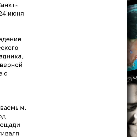
Санкт-
 24 июня
ведение
еского
здника,
еверной
е с
ываемым.
од
лощади
тиваля