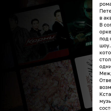
рома
Пете
в ак
В с
орке
под 
шоу.
кото
стол
одн
Меж
Отве
возм
Кста
музы
сост