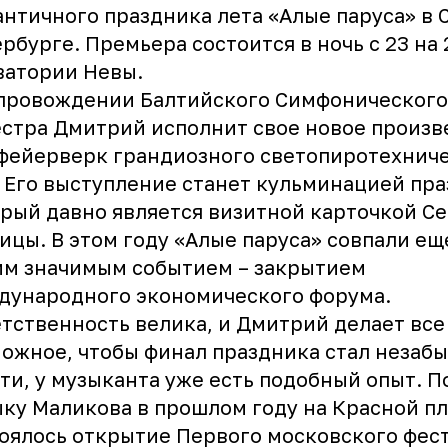
нтичного праздника лета «Алые паруса» в 
рбурге. Премьера состоится в ночь с 23 на
ватории Невы.
опровождении Балтийского Симфонического
стра Дмитрий исполнит свое новое произ
фейерверк грандиозного светопиротехнич
 Его выступление станет кульминацией пра
рый давно является визитной карточкой С
ицы. В этом году «Алые паруса» совпали ещ
им значимым событием – закрытием
дународного экономического форума.
тственность велика, и Дмитрий делает все
ожное, чтобы финал праздника стал незаб
ти, у музыканта уже есть подобный опыт. П
ку Маликова в прошлом году на Красной п
оялось открытие Первого московского фес