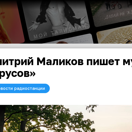
итрий Маликов пишет м
русов»
вости радиостанции