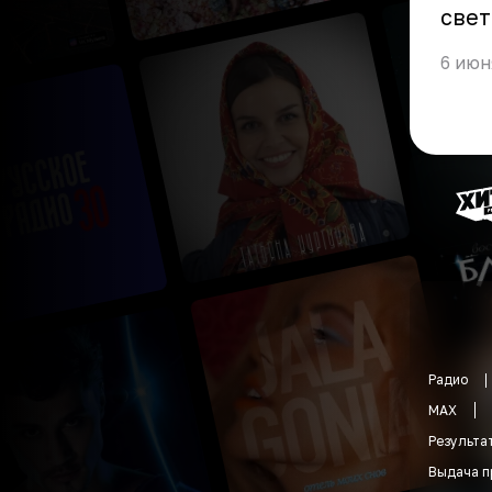
свет
6 июн
Радио
MAX
Результа
Выдача п