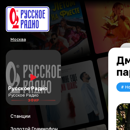
Москва
Дм
па
#
Но
Русское Радио
Русское Радио
ЭФИР
Станции
Золотой Граммофон