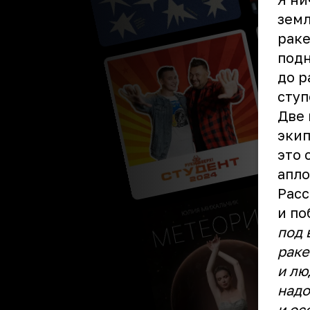
земл
раке
подн
до р
ступ
Две 
экип
это 
апло
Расс
и по
под 
раке
и лю
надо
и ос