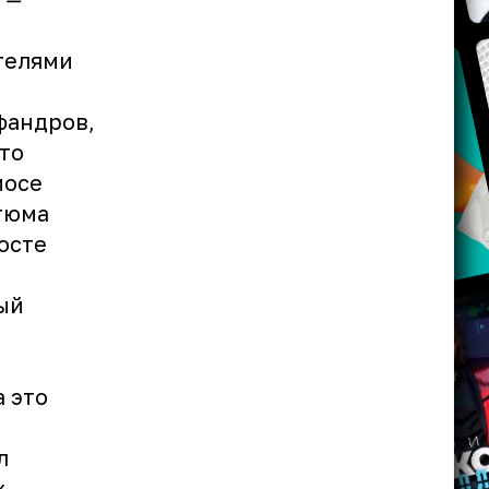
телями
фандров,
то
мосе
стюма
осте
ый
 это
л
х