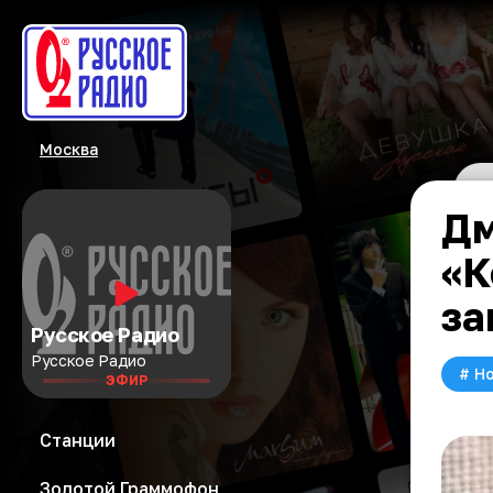
Москва
Дм
«К
за
Русское Радио
Русское Радио
#
Но
ЭФИР
Станции
Золотой Граммофон