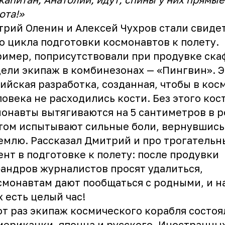
ота!»
рий Оленин и Алексей Чухров стали свиде
о цикла подготовки космонавтов к полету.
имер, поприсутствовали при продувке ска
ели экипаж в комбинезонах — «Пингвин». Э
ийская разработка, созданная, чтобы в кос
ловека не расходились кости. Без этого ко
онавты вытягиваются на 5 сантиметров в р
том испытывают сильные боли, вернувшись
емлю. Рассказал Дмитрий и про трогательн
нт в подготовке к полету: после продувки
андров журналистов просят удалиться,
смонавтам дают пообщаться с родными, и на
х есть целый час!
от раз экипаж космического корабля состоя
мериканки, японца и русского. Иностранны