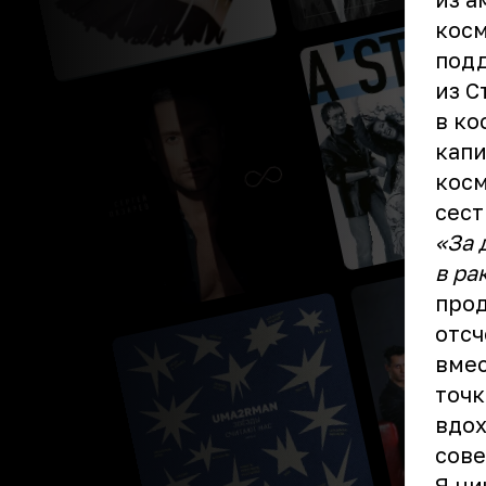
косм
подд
из С
в ко
капи
косм
сест
«За 
в ра
прод
отсч
вмес
точк
вдох
сове
Я ни