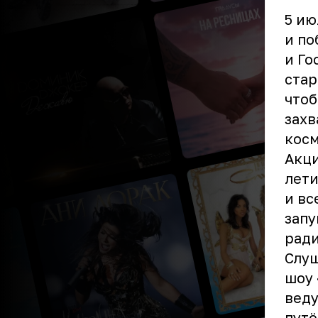
5 ию
и по
и Г
стар
чтоб
захв
косм
Акци
лети
и вс
зап
ради
Слуш
шоу 
веду
путё