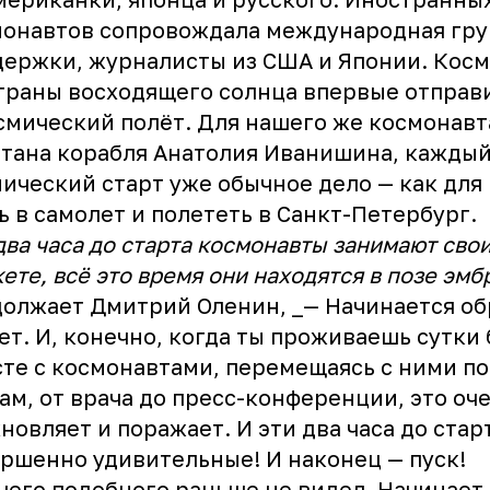
онавтов сопровождала международная гру
ержки, журналисты из США и Японии. Кос
траны восходящего солнца впервые отправ
смический полёт. Для нашего же космонавт
тана корабля Анатолия Иванишина, кажды
ический старт уже обычное дело — как для 
ь в самолет и полететь в Санкт-Петербург.
два часа до старта космонавты занимают сво
кете, всё это время они находятся в позе эмб
олжает Дмитрий Оленин, _— Начинается о
ет. И, конечно, когда ты проживаешь сутки 
те с космонавтами, перемещаясь с ними по
ам, от врача до пресс-конференции, это оч
новляет и поражает. И эти два часа до стар
ршенно удивительные! И наконец — пуск!
чего подобного раньше не видел. Начинает