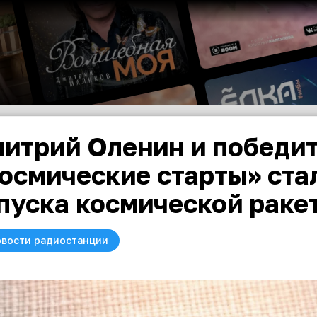
итрий Оленин и победит
осмические старты» ста
пуска космической раке
вости радиостанции