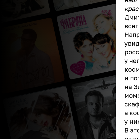
крас
Дмит
всег
Напр
увид
росс
у че
косм
и по
на З
моме
скаф
а ко
у ни
В эт
из а