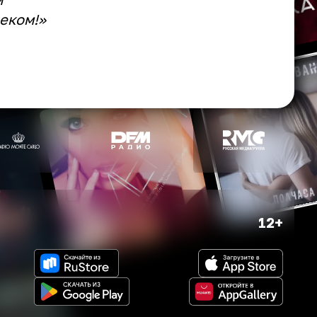
еком!»
12+