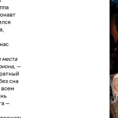
ппа
монавт
ился
а,
й
нас
и места
риона, —
братный
без сна
 всем
ень
та —
 дрожать