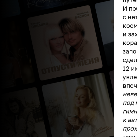
И по
с не
косм
и за
кора
запо
сдел
12 и
увле
впе
неве
под 
гимн
к ав
прох
наш 