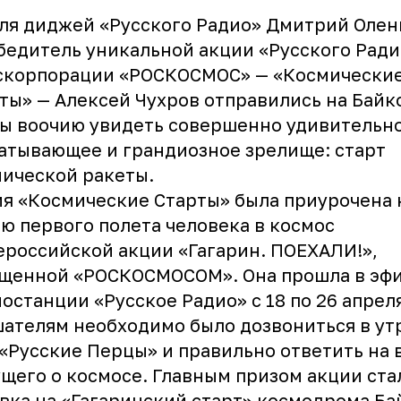
ля диджей «Русского Радио» Дмитрий Олен
бедитель уникальной акции «Русского Ради
оскорпорации «РОСКОСМОС» — «Космически
ты» — Алексей Чухров отправились на Байк
ы воочию увидеть совершенно удивительно
атывающее и грандиозное зрелище: старт
ической ракеты.
я «Космические Старты» была приурочена к
ю первого полета человека в космос
ероссийской акции «Гагарин. ПОЕХАЛИ!»,
ущенной «РОСКОСМОСОМ». Она прошла в эф
останции «Русское Радио» с 18 по 26 апрел
ателям необходимо было дозвониться в ут
«Русские Перцы» и правильно ответить на 
щего о космосе. Главным призом акции ста
вка на «Гагаринский старт» космодрома Ба