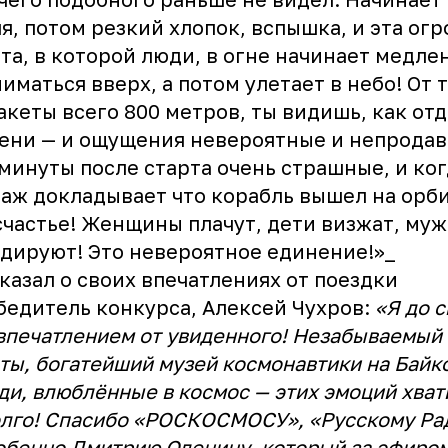
я, потом резкий хлопок, вспышка, и эта ог
та, в которой люди, в огне начинает медле
иматься вверх, а потом улетает в небо! От 
акеты всего 800 метров, ты видишь, как от
ени — и ощущения невероятные и непрода
минуты после старта очень страшные, и ког
аж докладывает что корабль вышел на орби
счастье! Женщины плачут, дети визжат, му
дируют! Это невероятное единение!»_
казал о своих впечатлениях от поездки
бедитель конкурса, Алексей Чухров:
«Я до с
впечатлением от увиденного! Незабываемый 
ты, богатейший музей космонавтики на Байк
ди, влюблённые в космос — этих эмоций хват
лго! Спасибо «РОСКОСМОСУ», «Русскому Ра
обенно Дмитрию Оленину, который за эфиро