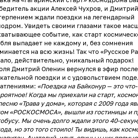
бедитель акции Алексей Чухров, и Дмитри
терпением ждали поездки на легендарный
одром. Увидеть своими глазами такое мас
хватывающее событие, как старт космическ
бля выпадает не каждому и, без сомнения
минается на всю жизнь! Так что «Русское Р
ало, действительно, уникальный подарок!
юля Дмитрий Оленин вернулся в эфир после
кательной поездки и с удовольствием поде
чатлениями:
«Поездка на Байконур — это что-
роятное! Когда мы приехали на старт, космо
песню «Трава у дома», которая с 2009 года я
ом «РОСКОСМОСА», вышли из гостиницы и 
тобусу. Мы очень долго ждали этого 40-секу
ода, но это того стоило! Ты видишь, как косм
капитан, Анатолий, идут, спины у них прямые