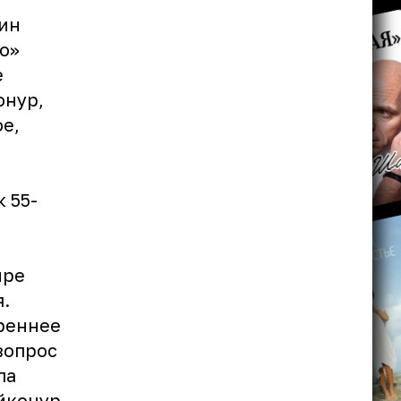
ин
о»
е
онур,
е,
 55-
ире
я.
реннее
вопрос
ла
йконур.