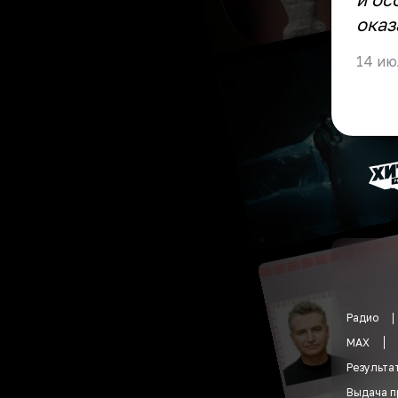
оказ
14 ию
Радио
MAX
Результа
Выдача п