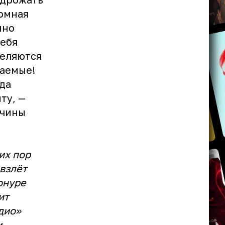
ромная
нно
тебя
деляются
ваемые!
да
ту, —
жчины
их пор
взлёт
онуре
ит
дио»
м