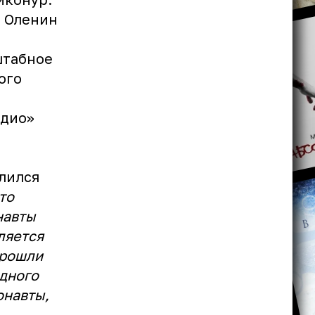
й Оленин
штабное
ого
адио»
лился
то
навты
вляется
прошли
ндного
онавты,
 —