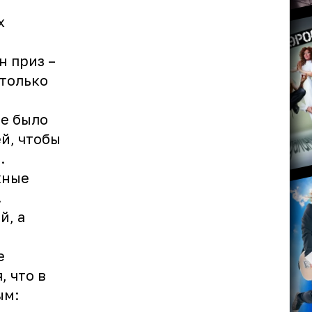
х
н приз –
столько
ве было
й, чтобы
.
жные
.
й, а
е
 что в
ым: