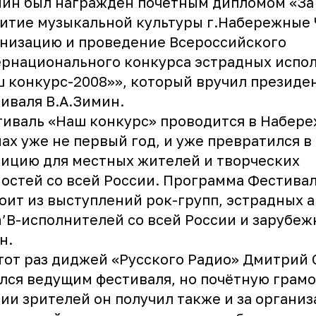
ин был награждён почётным дипломом «За 
итие музыкальной культуры г.Набережные 
низацию и проведение Всероссийского
рнационального конкурса эстрадных испо
 конкурс-2008»», который вручил президе
иваля В.А.Зимин.
иваль «Наш конкурс» проводится в Набер
ах уже не первый год, и уже превратился в
ицию для местных жителей и творческих
остей со всей России. Программа Фестива
оит из выступлений рок-групп, эстрадных 
n’B-исполнителей со всей России и зарубе
н.
тот раз диджей «Русского Радио» Дмитрий
лся ведущим фестиваля, но почётную грамо
ии зрителей он получил также и за органи