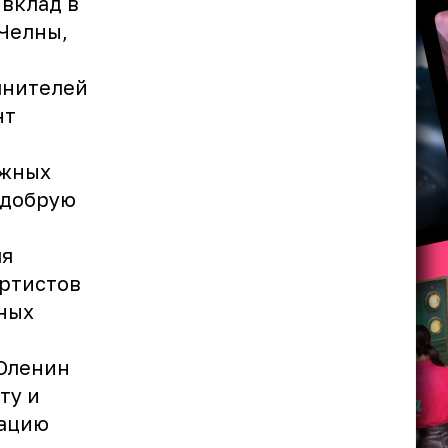
вклад в
Челны,
лнителей
нт
ежных
 добрую
ля
артистов
жных
 Оленин
ту и
зацию