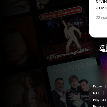
отли
атмо
22 ма
Радио
MAX
Результа
Выдача п