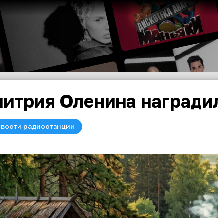
итрия Оленина награди
вости радиостанции