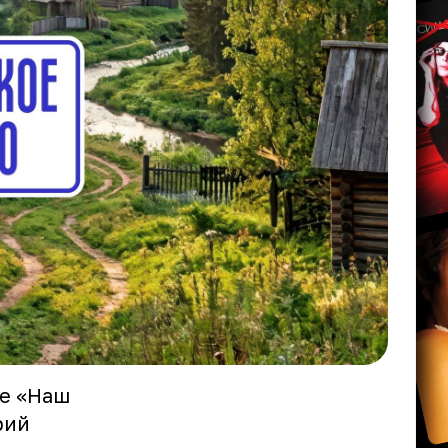
ле «Наш
рий