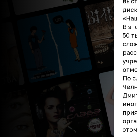
выст
диск
«Наш
В эт
50 т
слож
расс
учре
отме
По с
Челн
Дмит
иног
прия
орга
этом