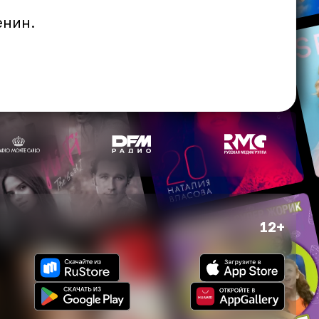
енин.
12+