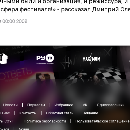
чными были и организация, и режиссура, и
сфера фестиваля!» - рассказал Дмитрий Ол
я 00:00 2008
Новости
Подкасты
Избранное
VK
Одноклассники
О нас
Контакты
Обратная связь
Вещание
ты СОУТ
Политика безопасности
Пользовательское соглашение
ризов
Акции