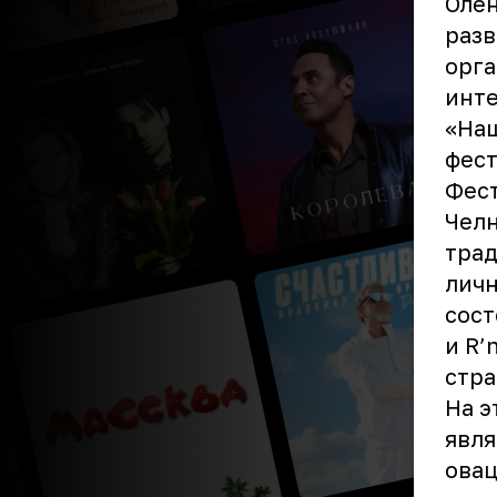
Олен
разв
орга
инте
«Наш
фест
Фест
Челн
трад
личн
сост
и R’
стра
На э
явля
овац