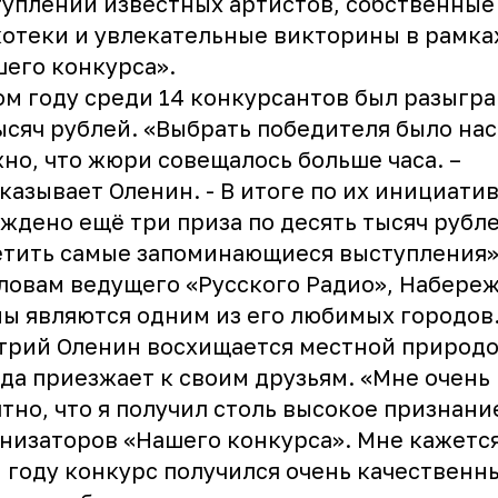
уплений известных артистов, собственные
отеки и увлекательные викторины в рамка
его конкурса».
ом году среди 14 конкурсантов был разыгра
ысяч рублей. «Выбрать победителя было на
но, что жюри совещалось больше часа. –
казывает Оленин. - В итоге по их инициати
ждено ещё три приза по десять тысяч рубле
тить самые запоминающиеся выступления»
ловам ведущего «Русского Радио», Набере
ы являются одним из его любимых городов
рий Оленин восхищается местной природо
да приезжает к своим друзьям. «Мне очень
тно, что я получил столь высокое признани
низаторов «Нашего конкурса». Мне кажется,
 году конкурс получился очень качественн