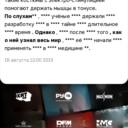
такие костюмы с электро-стимуляцией
помогают держать мышцы в тонусе.
По
слухам
** , **** учёные **** держали ****
разработку **** в **** тайне **** длительное
**** время
.
Однако
, **** после **** того
,
как
о
ней
узнал
весь
мир
, **** её **** начали ****
применять **** в **** медицине **
.
18 августа 12:00 2019