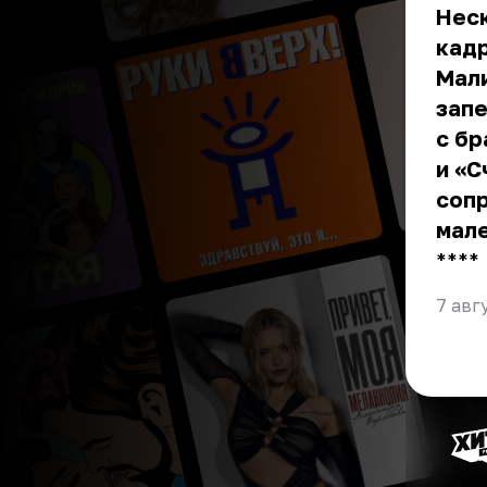
Нес
кад
Мали
запе
с бр
и «С
соп
мале
** **
7 авг