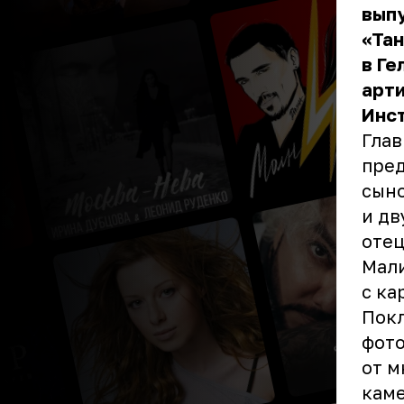
вып
«Тан
в Ге
арти
Инст
Глав
пре
сыно
и дв
отец
Мали
с ка
Пок
фото
от м
кам