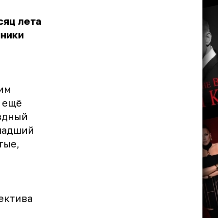
сяц лета
нники
им
т ещё
ёздный
младший
тые,
ъектива