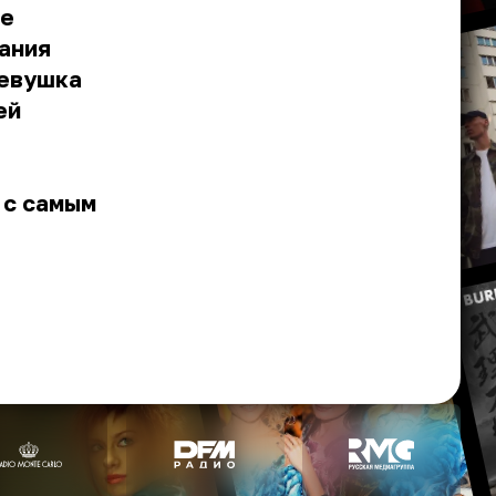
же
ания
девушка
ей
 с самым