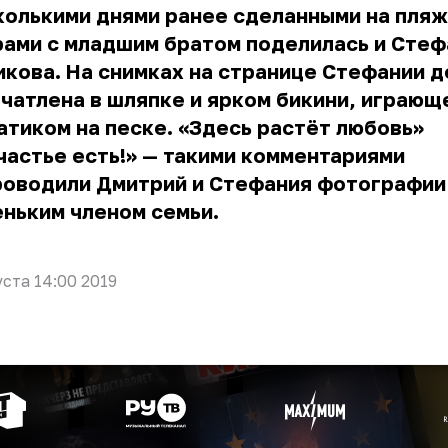
колькими днями ранее сделанными на пля
рами с младшим братом поделилась и Стеф
кова. На снимках на странице Стефании 
чатлена в шляпке и ярком бикини, играющ
атиком на песке. «Здесь растёт любовь»
частье есть!» — такими комментариями
роводили Дмитрий и Стефания фотографии
ньким членом семьи.
уста 14:00 2019