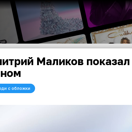
итрий Маликов показал 
ыном
юди с обложки