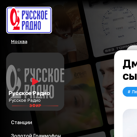
Москва
Дм
с
#
Л
Русское Радио
Русское Радио
ЭФИР
Станции
Золотой Граммофон