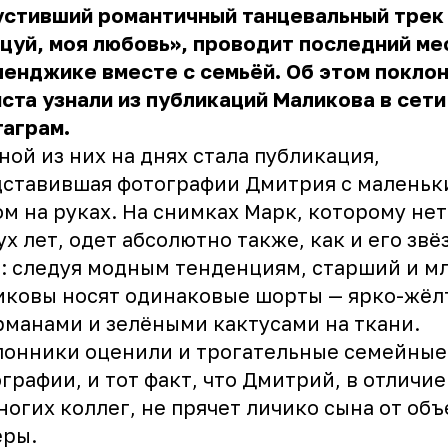
устивший романтичный танцевальный трек
цуй, моя любовь», проводит последний ме
ленджике вместе с семьёй. Об этом покло
ста узнали из публикаций Маликова в сети
аграм.
ной из них на днях стала публикация,
дставившая фотографии Дмитрия с маленьк
м на руках. На снимках Марк, которому не
ух лет, одет абсолютно также, как и его зв
: следуя модным тенденциям, старший и 
ковы носят одинаковые шорты — ярко-жёл
рманами и зелёными кактусами на ткани.
лонники оценили и трогательные семейные
графии, и тот факт, что Дмитрий, в отличие
ногих коллег, не прячет личико сына от об
еры.