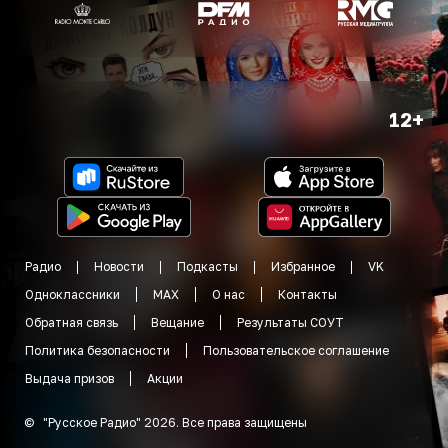
12+
Радио
Новости
Подкасты
Избранное
VK
Одноклассники
MAX
О нас
Контакты
Обратная связь
Вещание
Результаты СОУТ
Политика безопасности
Пользовательское соглашение
Выдача призов
Акции
©
"
Русское Радио
"
2026
.
Все права защищены