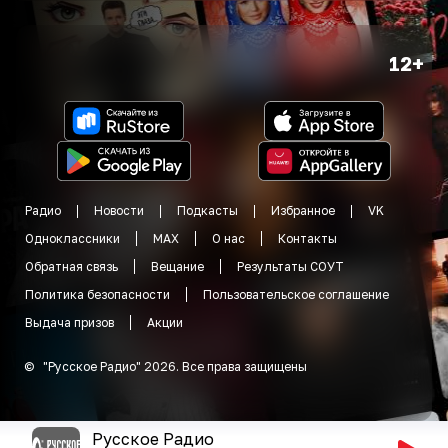
12+
Радио
Новости
Подкасты
Избранное
VK
Одноклассники
MAX
О нас
Контакты
Обратная связь
Вещание
Результаты СОУТ
Политика безопасности
Пользовательское соглашение
Выдача призов
Акции
©
"
Русское Радио
"
2026
.
Все права защищены
Русское Радио