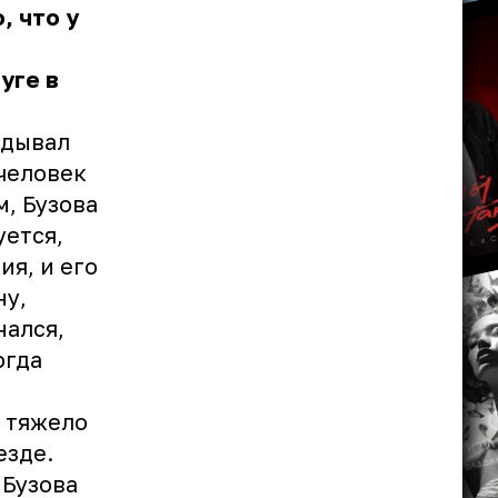
, что у
уге в
идывал
 человек
м, Бузова
уется,
ия, и его
ну,
нался,
огда
т тяжело
езде.
 Бузова