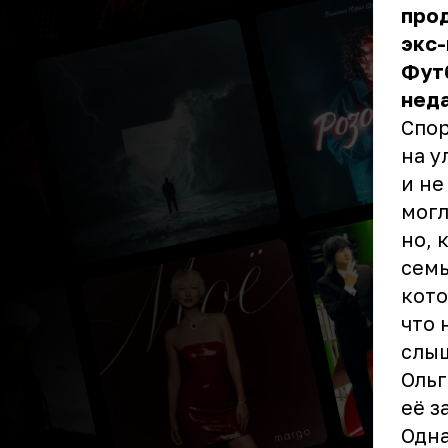
прод
экс-
Футб
нед
Спор
на у
и не
могл
но, 
семь
кото
что 
слыш
Ольг
её з
Одна