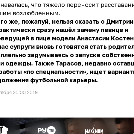
навалась, что тяжело переносит расставани
шим возлюбленным.
го же, пожалуй, нельзя сказать о Дмитрии
рактически сразу нашёл замену певице и
ведущей в лице модели Анастасии Костен
ас супруги вновь готовятся стать родите
ллельно задумываясь о запуске собствен
и одежды. Также Тарасов, недавно остав
работы «по специальности», ищет вариан
должения футбольной карьеры.
тября 20:00 2019