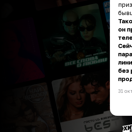
приз
быв
Тако
он п
теле
Сейч
пара
лини
без 
про
31 ок