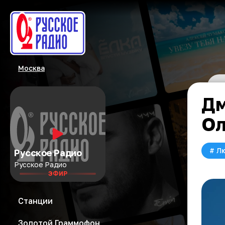
Москва
Дм
Ол
#
Л
Русское Радио
Русское Радио
ЭФИР
Станции
Золотой Граммофон