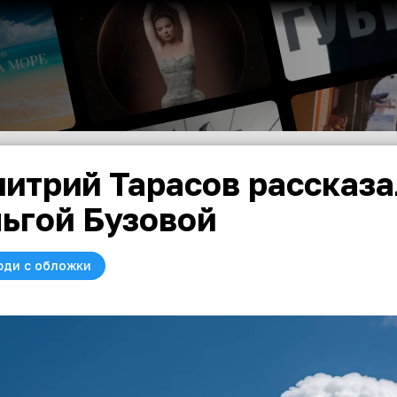
итрий Тарасов рассказа
ьгой Бузовой
юди с обложки