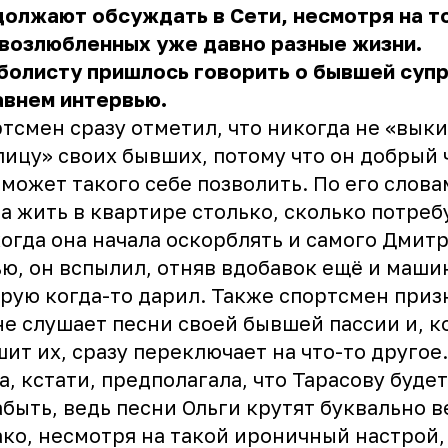
олжают обсуждать в Сети, несмотря на то
возлюбленных уже давно разные жизни.
олисту пришлось говорить о бывшей супр
авнем интервью.
тсмен сразу отметил, что никогда не «вык
лицу» своих бывших, потому что он добрый
 может такого себе позволить. По его слова
а жить в квартире столько, сколько потреб
когда она начала оскорблять и самого Дмитр
ю, он вспылил, отняв вдобавок ещё и маши
рую когда-то дарил. Также спортсмен приз
не слушает песни своей бывшей пассии и, к
ит их, сразу переключает на что-то другое.
а, кстати, предполагала, что Тарасову буде
абыть, ведь песни Ольги крутят буквально в
ко, несмотря на такой ироничный настрой,