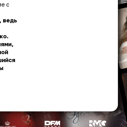
е с
, ведь
ко.
лями,
ной
шийся
ты