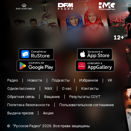
12+
Радио
Новости
Подкасты
Избранное
VK
Одноклассники
MAX
О нас
Контакты
Обратная связь
Вещание
Результаты СОУТ
Политика безопасности
Пользовательское соглашение
Выдача призов
Акции
©
"
Русское Радио
"
2026
.
Все права защищены