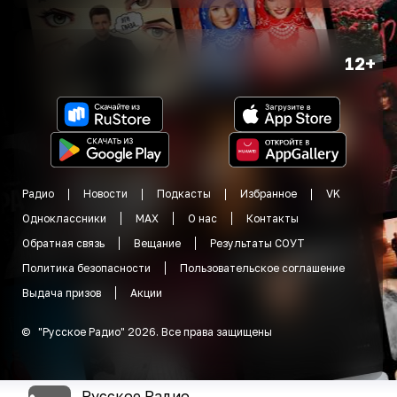
12+
Радио
Новости
Подкасты
Избранное
VK
Одноклассники
MAX
О нас
Контакты
Обратная связь
Вещание
Результаты СОУТ
Политика безопасности
Пользовательское соглашение
Выдача призов
Акции
©
"
Русское Радио
"
2026
.
Все права защищены
Русское Радио