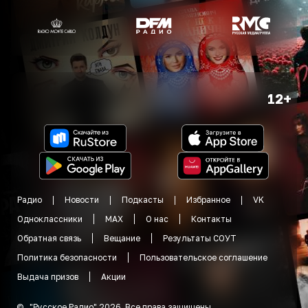
12+
Радио
Новости
Подкасты
Избранное
VK
Одноклассники
MAX
О нас
Контакты
Обратная связь
Вещание
Результаты СОУТ
Политика безопасности
Пользовательское соглашение
Выдача призов
Акции
©
"
Русское Радио
"
2026
.
Все права защищены