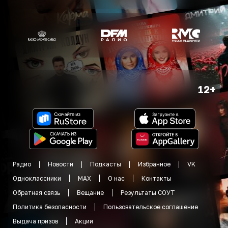
12+
Радио
Новости
Подкасты
Избранное
VK
Одноклассники
MAX
О нас
Контакты
Обратная связь
Вещание
Результаты СОУТ
Политика безопасности
Пользовательское соглашение
Выдача призов
Акции