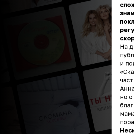
слож
знам
покл
рег
ско
На д
публ
и по
«Ска
част
Анна
но о
благ
мама
пора
Неск