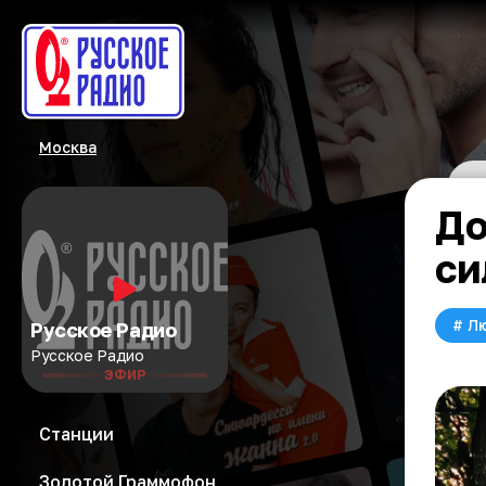
Москва
До
си
#
Л
Русское Радио
Русское Радио
ЭФИР
Станции
Золотой Граммофон