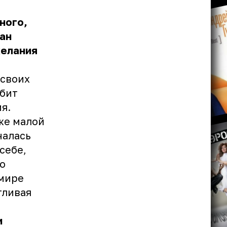
ного,
ан
желания
 своих
юбит
я.
аже малой
налась
себе,
то
 мире
тливая
и