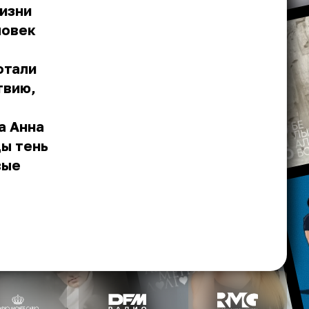
жизни
ловек
отали
твию,
а Анна
ды тень
вые