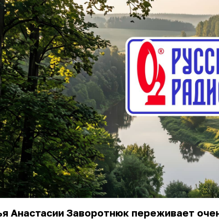
ья
Анастасии Заворотнюк
переживает оче