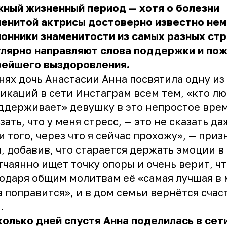
ный жизненный период — хотя о болезни
енитой актрисы достоверно известно нем
онники знаменитости из самых разных стр
улярно направляют слова поддержки и по
рейшего выздоровления.
нях дочь Анастасии Анна посвятила одну из
икаций в сети Инстаграм всем тем, «кто л
ддерживает» девушку в это непростое врем
зать, что у меня стресс, — это не сказать д
и того, через что я сейчас прохожу», — приз
, добавив, что старается держать эмоции в 
тчаянно ищет точку опоры и очень верит, ч
одаря общим молитвам её «самая лучшая в
 поправится», и в дом семьи вернётся счас
.
олько дней спустя Анна поделилась в сет