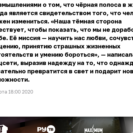
змышлениями о том, что чёрная полоса в 
да является свидетельством того, что че
ен измениться. «Наша тёмная сторона
ствует, чтобы показать, что мы не дораб
бе. Её миссия — научить нас любви, сочувс
щению, принятию страшных жизненных
оятельств и умению бороться», — написал
цсети, выразив надежду на то, что однаж
ательно превратится в свет и подарит но
можности.
рта 18:00 2020