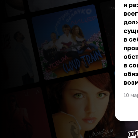
и ра
всег
долж
суще
в се
про
обст
в со
обяз
воз
10 ма