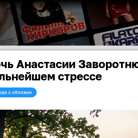
чь Анастасии Заворотню
льнейшем стрессе
юди с обложки