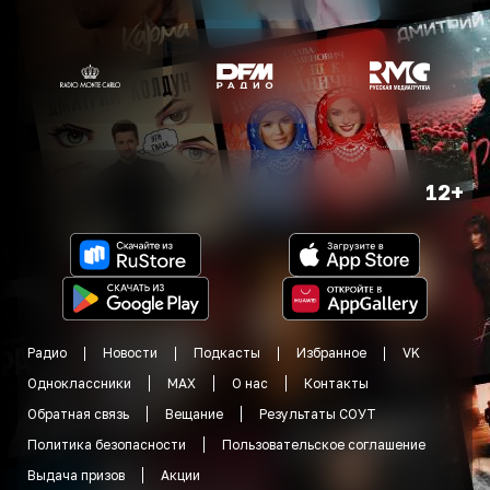
12+
Радио
Новости
Подкасты
Избранное
VK
Одноклассники
MAX
О нас
Контакты
Обратная связь
Вещание
Результаты СОУТ
Политика безопасности
Пользовательское соглашение
Выдача призов
Акции